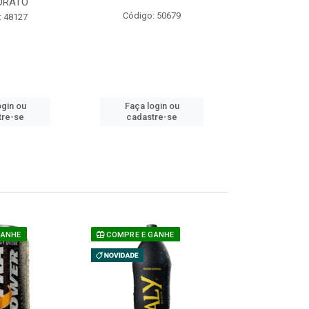
ORATO
COM ACUCAR
Código: 50679
: 48127
Código:
ogin ou
Faça login ou
Faça lo
tre-se
cadastre-se
cadast
GANHE
COMPRE E GANHE