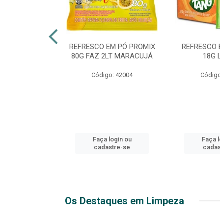
TE 51 LUXO
REFRESCO EM PÓ PROMIX
REFRESCO 
 GARRAFA
80G FAZ 2LT MARACUJÁ
18G 
go: 44
Código: 42004
Código
login ou
Faça login ou
Faça l
stre-se
cadastre-se
cadas
Os Destaques em Limpeza