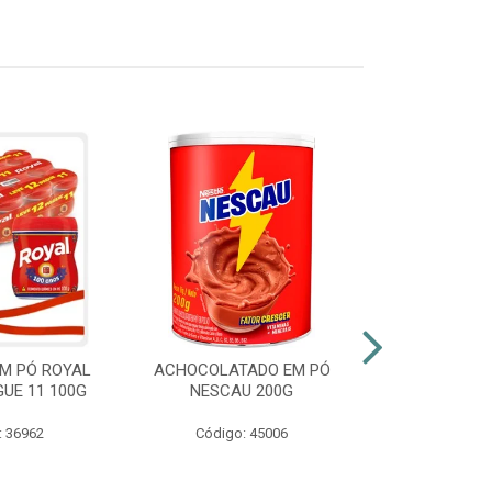
M PÓ ROYAL
ACHOCOLATADO EM PÓ
AZEITE EXT
GUE 11 100G
NESCAU 200G
GALLO VID
: 36962
Código: 45006
Código: