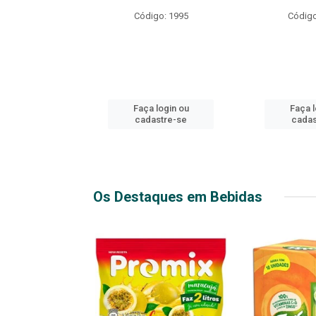
R EXPLOSIVO
Código: 1995
Código
o: 49916
login ou
Faça login ou
Faça l
stre-se
cadastre-se
cadas
Os Destaques em Bebidas