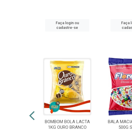
login ou
Faça login ou
Faça l
stre-se
cadastre-se
cadas
 FLORESTLA
BOMBOM BOLA LACTA
BALA MACI
ORACAO 300G
1KG OURO BRANCO
500G 