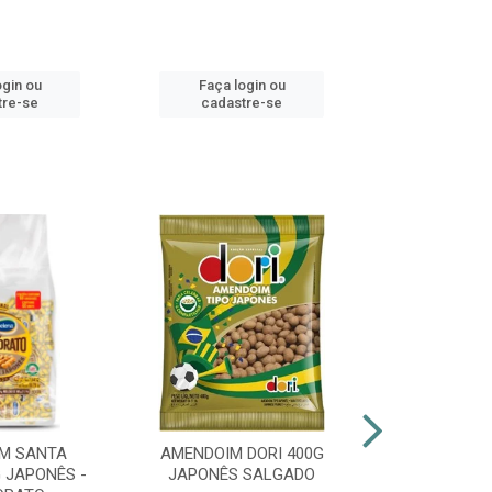
ogin ou
Faça login ou
Faça lo
tre-se
cadastre-se
cadast
M SANTA
AMENDOIM DORI 400G
PIRULITO 
 JAPONÊS -
JAPONÊS SALGADO
FLOPITO CO