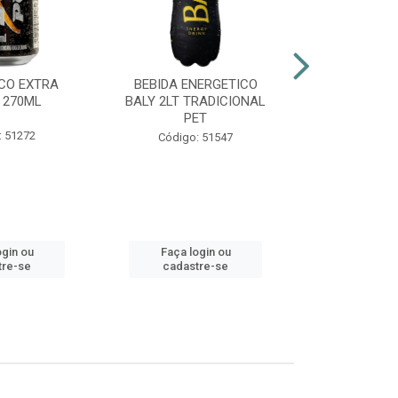
CO EXTRA
BEBIDA ENERGETICO
AGUARDENT
 270ML
BALY 2LT TRADICIONAL
965ML G
PET
: 51272
Códig
Código: 51547
ogin ou
Faça login ou
Faça lo
tre-se
cadastre-se
cadast