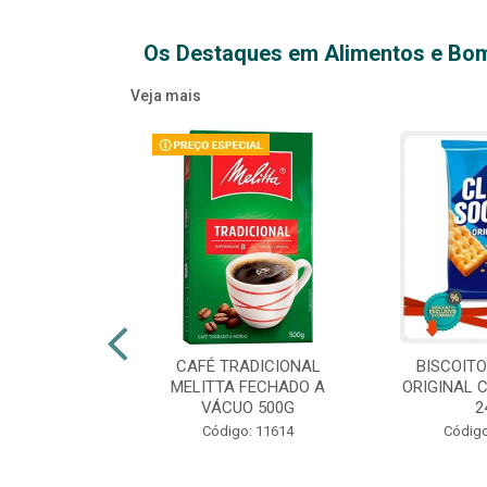
Os Destaques em Alimentos e Bo
Veja mais
XTRA VIRGEM
CAFÉ TRADICIONAL
BISCOIT
IDRO 500ML
MELITTA FECHADO A
ORIGINAL 
VÁCUO 500G
2
o: 14709
Código: 11614
Código