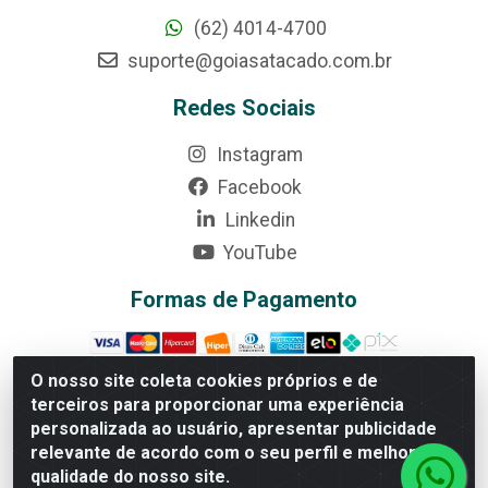
(62) 4014-4700
suporte@goiasatacado.com.br
Redes Sociais
Instagram
Facebook
Linkedin
YouTube
Formas de Pagamento
O nosso site coleta cookies próprios e de
terceiros para proporcionar uma experiência
personalizada ao usuário, apresentar publicidade
Rede Brasil - Avenida Universitária, nº 3860, Jardim das
Américas II Etapa - Anápolis/GO - CEP 75070-415 -
relevante de acordo com o seu perfil e melhorar a
CNPJ 07.728.073/0002-24
qualidade do nosso site.