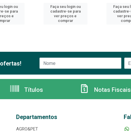
u login ou
Faça seu login ou
Faça seu 
re-se para
cadastre-se para
cadastre-
preços e
ver preços e
ver pre
mprar
comprar
comp
ofertas!
Títulos
Notas Fiscais
Departamentos
Fa
AGRO&PET