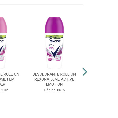
E ROLL ON
DESODORANTE ROLL ON
DESODORANTE 
0ML FEM
REXONA 50ML ACTIVE
REXONA 50M
DER
EMOTION
COTTO
 5832
Código: 8615
Código: 86