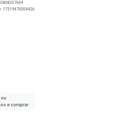
005808257669
er: 17319470004426
 ou
ços e comprar