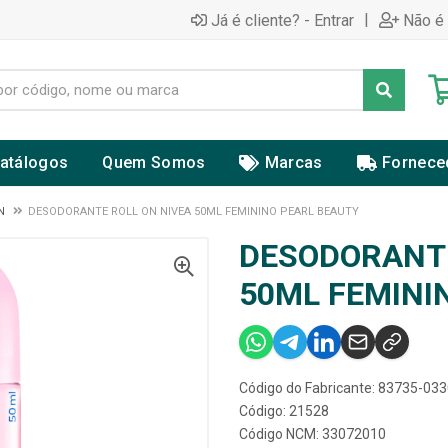
|
Já é cliente? - Entrar
Não é 
atálogos
Quem Somos
Marcas
Fornece
N
DESODORANTE ROLL ON NIVEA 50ML FEMININO PEARL BEAUTY
DESODORANTE
50ML FEMINI
Código do Fabricante: 83735-03
Código: 21528
Código NCM: 33072010