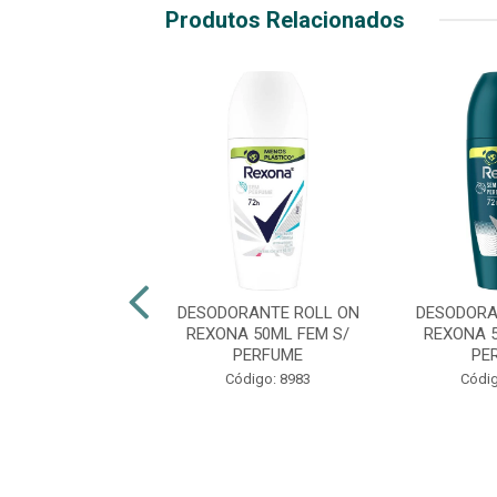
Produtos Relacionados
RANTE ROLL ON
DESODORANTE ROLL ON
DESODORA
NA 50ML FEM
REXONA 50ML FEM S/
REXONA 
COTTON
PERFUME
PE
ódigo: 8623
Código: 8983
Códig