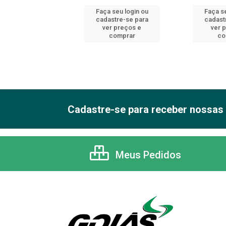
 seu login ou
Faça seu login ou
Faça se
astre-se para
cadastre-se para
cadast
er preços e
ver preços e
ver 
comprar
comprar
co
Cadastre-se para receber nossas 
Meus Pedidos