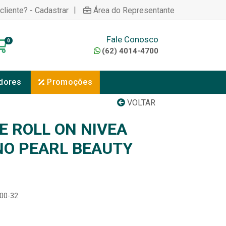
|
cliente? - Cadastrar
Área do Representante
Fale Conosco
0
(62) 4014-4700
dores
Promoções
VOLTAR
 ROLL ON NIVEA
NO PEARL BEAUTY
300-32