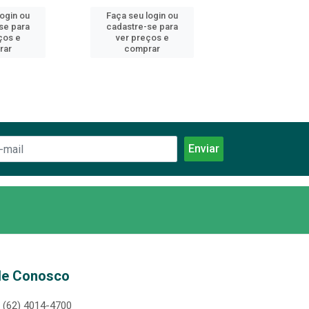
login ou
Faça seu login ou
Faça seu log
se para
cadastre-se para
cadastre-se 
ços e
ver preços e
ver preços
rar
comprar
comprar
le Conosco
(62) 4014-4700