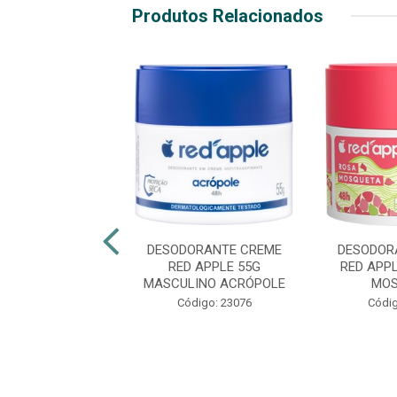
Produtos Relacionados
ORANTE CREME
DESODORANTE CREME
DESODOR
PLE 55G HERBAL
RED APPLE 55G
RED APP
MASCULINO ACRÓPOLE
MOS
digo: 36529
Código: 23076
Códig