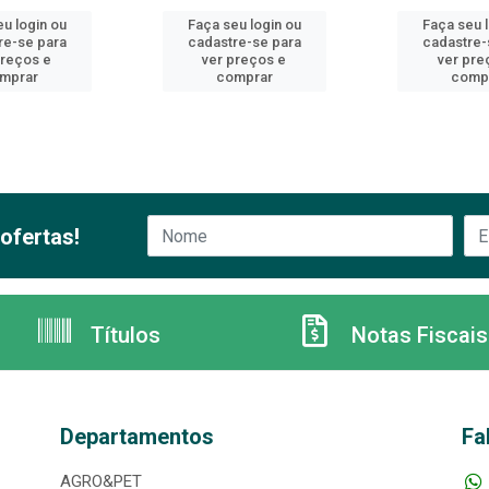
u login ou
Faça seu login ou
Faça seu 
re-se para
cadastre-se para
cadastre-
preços e
ver preços e
ver pre
mprar
comprar
comp
ofertas!
Títulos
Notas Fiscais
Departamentos
Fa
AGRO&PET