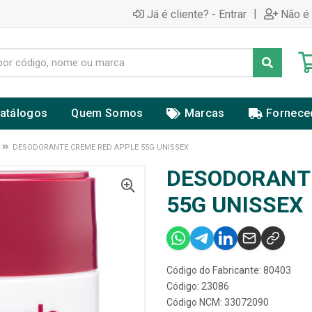
|
Já é cliente? - Entrar
Não é 
atálogos
Quem Somos
Marcas
Fornece
DESODORANTE CREME RED APPLE 55G UNISSEX
DESODORANTE
55G UNISSEX
Código do Fabricante: 80403
Código: 23086
Código NCM: 33072090