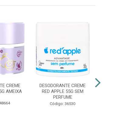
TE CREME
DESODORANTE CREME
DESODORANTE
5G AMEIXA
RED APPLE 55G SEM
RED APPLE 55G
PERFUME
 48664
Código: 36
Código: 36530