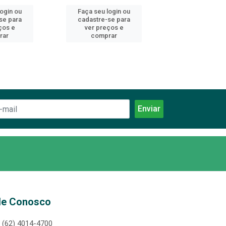
login ou
Faça seu login ou
Faça seu log
se para
cadastre-se para
cadastre-se 
ços e
ver preços e
ver preços
rar
comprar
comprar
le Conosco
(62) 4014-4700