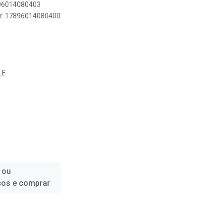
896014080403
er: 17896014080400
LE
 ou
ços e comprar