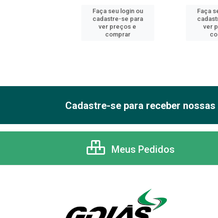
 seu login ou
Faça seu login ou
Faça se
astre-se para
cadastre-se para
cadast
er preços e
ver preços e
ver 
comprar
comprar
co
Cadastre-se para receber nossas 
Meus Pedidos