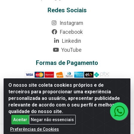
Redes Sociais
Instagram
Facebook
Linkedin
YouTube
Formas de Pagamento
O nosso site coleta cookies próprios e de
terceiros para proporcionar uma experiência
personalizada ao usuário, apresentar publicidade
Rede Brasil - Avenida Universitária, nº 3860, Jardim das
Américas II Etapa - Anápolis/GO - CEP 75070-415 -
relevante de acordo com o seu perfil e melhorar a
CNPJ 07.728.073/0002-24
qualidade do nosso site.
Aceitar
Negar não essenciais
Preferências de Cookies