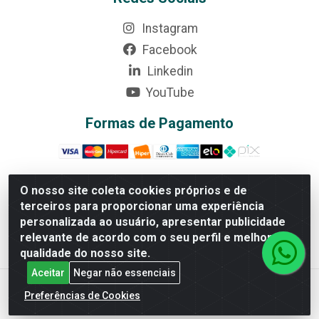
Instagram
Facebook
Linkedin
YouTube
Formas de Pagamento
O nosso site coleta cookies próprios e de
terceiros para proporcionar uma experiência
Rede Brasil - Avenida Universitária, nº 3860, Jardim das
personalizada ao usuário, apresentar publicidade
Américas II Etapa - Anápolis/GO - CEP 75070-415 -
relevante de acordo com o seu perfil e melhorar a
CNPJ 07.728.073/0002-24
qualidade do nosso site.
Aceitar
Negar não essenciais
Preferências de Cookies