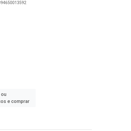
7894650013592
 ou
ços e comprar