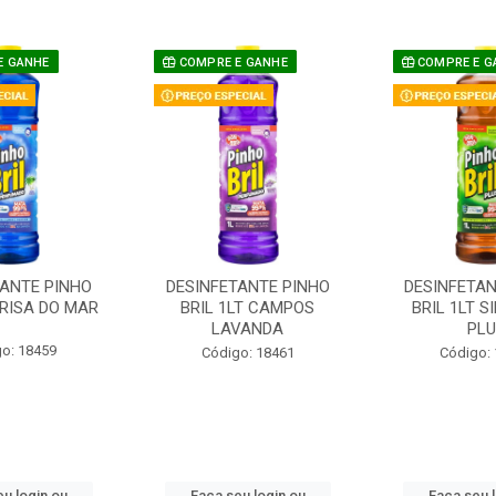
E GANHE
COMPRE E GANHE
COMPRE E G
TANTE PINHO
DESINFETANTE PINHO
DESINFETAN
BRISA DO MAR
BRIL 1LT CAMPOS
BRIL 1LT S
LAVANDA
PLU
o: 18459
Código: 18461
Código:
u login ou
Faça seu login ou
Faça seu 