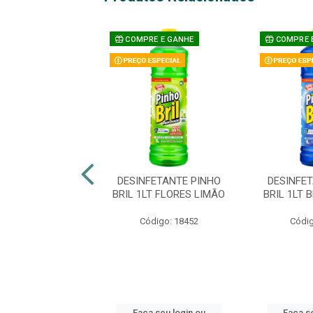
COMPRE E GANHE
COMPRE 
ETANTE BAK YPÊ
DESINFETANTE PINHO
DESINFE
T LAVANDA
BRIL 1LT FLORES LIMÃO
BRIL 1LT 
digo: 23922
Código: 18452
Códig
 seu login ou
Faça seu login ou
Faça se