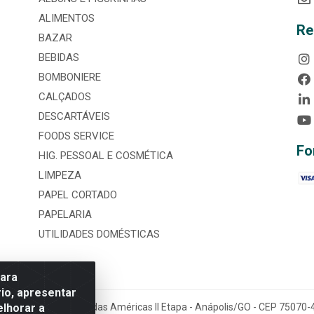
ALIMENTOS
Re
BAZAR
BEBIDAS
BOMBONIERE
CALÇADOS
DESCARTÁVEIS
FOODS SERVICE
Fo
HIG. PESSOAL E COSMÉTICA
LIMPEZA
PAPEL CORTADO
PAPELARIA
UTILIDADES DOMÉSTICAS
para
io, apresentar
elhorar a
tária, nº 3860, Jardim das Américas II Etapa - Anápolis/GO - CEP 7507