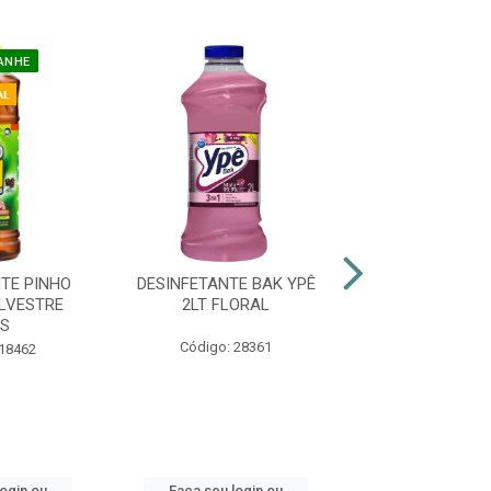
ANHE
TE PINHO
DESINFETANTE BAK YPÊ
DESINFETANTE 
ILVESTRE
2LT FLORAL
2LT LAVA
S
Código: 28361
Código: 23
 18462
login ou
Faça seu login ou
Faça seu log