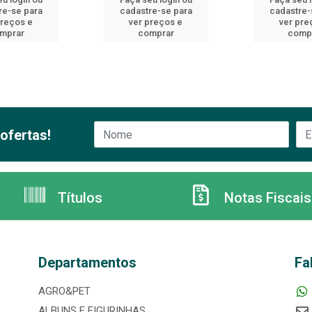
re-se para
cadastre-se para
cadastre-
preços e
ver preços e
ver pre
mprar
comprar
comp
ofertas!
Títulos
Notas Fiscais
Departamentos
Fa
AGRO&PET
ALBUNS E FIGURINHAS