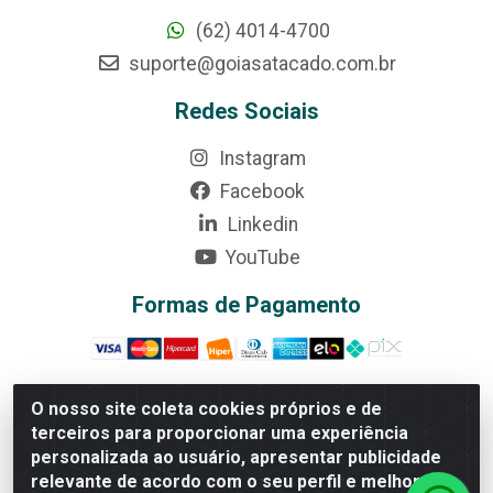
(62) 4014-4700
suporte@goiasatacado.com.br
Redes Sociais
Instagram
Facebook
Linkedin
YouTube
Formas de Pagamento
O nosso site coleta cookies próprios e de
terceiros para proporcionar uma experiência
Rede Brasil - Avenida Universitária, nº 3860, Jardim das
personalizada ao usuário, apresentar publicidade
Américas II Etapa - Anápolis/GO - CEP 75070-415 -
relevante de acordo com o seu perfil e melhorar a
CNPJ 07.728.073/0002-24