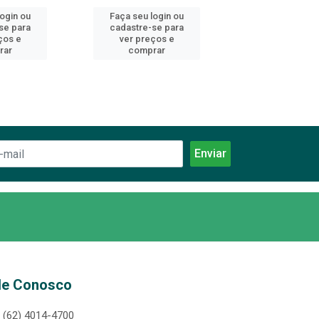
login ou
Faça seu login ou
Faça seu log
se para
cadastre-se para
cadastre-se 
ços e
ver preços e
ver preços
rar
comprar
comprar
le Conosco
(62) 4014-4700