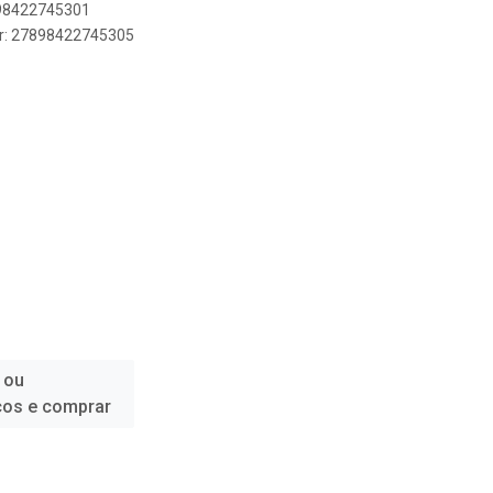
898422745301
er: 27898422745305
 ou
ços e comprar