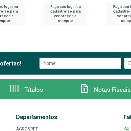
u login ou
Faça seu login ou
Faça seu 
re-se para
cadastre-se para
cadastre-
preços e
ver preços e
ver pre
mprar
comprar
comp
ofertas!
Títulos
Notas Fiscais
Departamentos
Fa
AGRO&PET