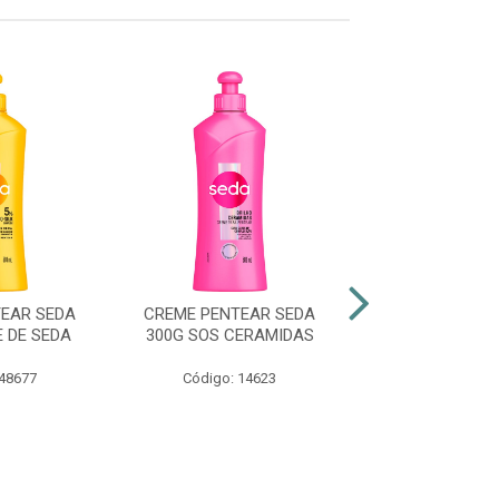
EAR SEDA
CREME PENTEAR SEDA
CREME PENTEA
 DE SEDA
300G SOS CERAMIDAS
300G FORÇ
CRESCIMENTO
+ PREBIOT.
 48677
Código: 14623
Código: 50