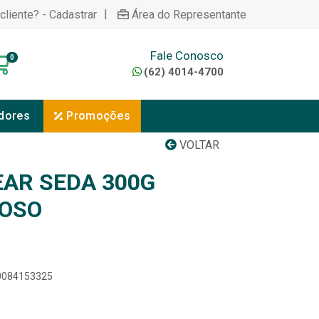
|
cliente? - Cadastrar
Área do Representante
Fale Conosco
0
(62) 4014-4700
dores
Promoções
VOLTAR
AR SEDA 300G
NOSO
00084153325