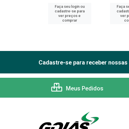
 seu login ou
Faça seu login ou
Faça se
astre-se para
cadastre-se para
cadast
er preços e
ver preços e
ver 
comprar
comprar
co
Cadastre-se para receber nossas 
Meus Pedidos