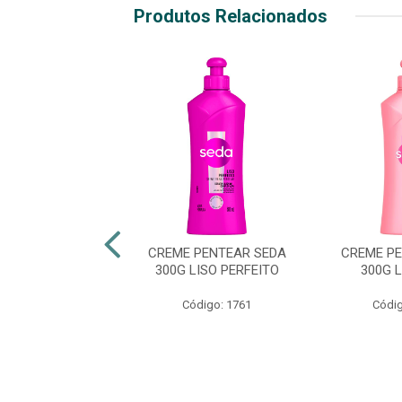
Produtos Relacionados
 PENTEAR SEDA
CREME PENTEAR SEDA
CREME P
0G FORÇA E
300G LISO PERFEITO
300G 
MENTO BABOSA
 PREBIOT...
Código: 1761
Códig
digo: 50904