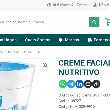
|
Já é cliente? - Entrar
Não é 
atálogos
Quem Somos
Marcas
Fornece
E FACIAL NIVEA 100G NUTRITIVO
CREME FACIA
NUTRITIVO
Código do Fabricante: 84311-03
Código: 38727
Código NCM: 33049910