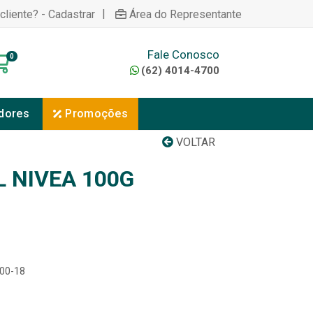
|
cliente? - Cadastrar
Área do Representante
Fale Conosco
0
(62) 4014-4700
dores
Promoções
VOLTAR
L NIVEA 100G
300-18