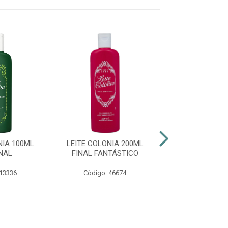
COMPRE E GAN
NIA 100ML
LEITE COLONIA 200ML
LEITE ROSAS
NAL
FINAL FANTÁSTICO
 13336
Código: 46674
Código: 23