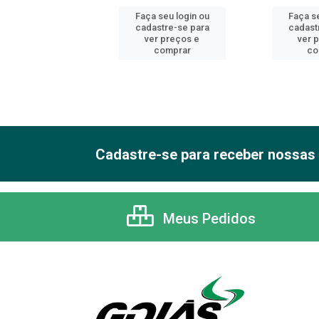
 seu login ou
Faça seu login ou
Faça se
astre-se para
cadastre-se para
cadast
er preços e
ver preços e
ver 
comprar
comprar
co
Cadastre-se para receber nossas 
Meus Pedidos