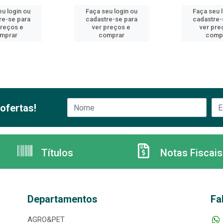
u login ou
Faça seu login ou
Faça seu 
re-se para
cadastre-se para
cadastre-
preços e
ver preços e
ver pre
mprar
comprar
comp
ofertas!
Títulos
Notas Fiscais
Departamentos
Fa
AGRO&PET