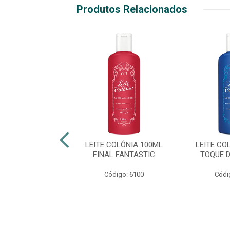
Produtos Relacionados
E E GANHE
 ROSAS 100ML
LEITE COLÔNIA 100ML
LEITE CO
FINAL FANTASTIC
TOQUE 
digo: 23065
Código: 6100
Códi