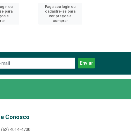
login ou
Faça seu login ou
Faça seu log
se para
cadastre-se para
cadastre-se 
ços e
ver preços e
ver preços
rar
comprar
comprar
le Conosco
(62) 4014-4700