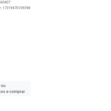
2360407
er: 17319470109398
 ou
ços e comprar