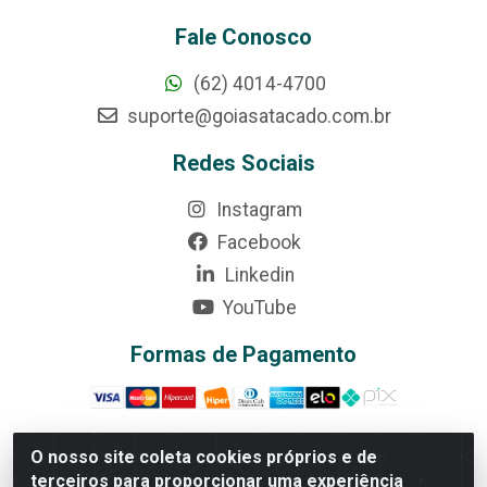
Fale Conosco
(62) 4014-4700
suporte@goiasatacado.com.br
Redes Sociais
Instagram
Facebook
Linkedin
YouTube
Formas de Pagamento
O nosso site coleta cookies próprios e de
terceiros para proporcionar uma experiência
Rede Brasil - Avenida Universitária, nº 3860, Jardim das