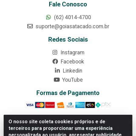
Fale Conosco
(62) 4014-4700
suporte@goiasatacado.com.br
Redes Sociais
Instagram
Facebook
Linkedin
YouTube
Formas de Pagamento
O nosso site coleta cookies próprios e de
terceiros para proporcionar uma experiência
Rede Brasil - Avenida Universitária, nº 3860, Jardim das
personalizada ao usuário, apresentar publicidade
Américas II Etapa - Anápolis/GO - CEP 75070-415 -