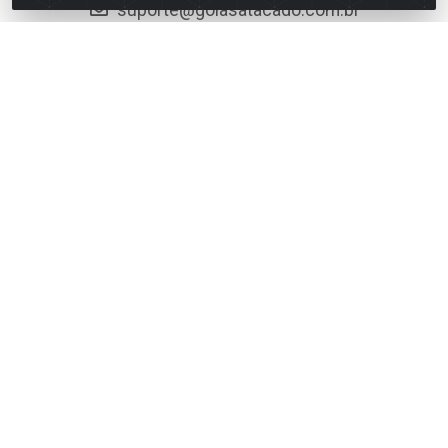
suporte@goiasatacado.com.br
Redes Sociais
Instagram
Facebook
Linkedin
YouTube
Formas de Pagamento
Rede Brasil - Avenida Universitária, nº 3860, Jardim das
Américas II Etapa - Anápolis/GO - CEP 75070-415 - CNPJ
07.728.073/0002-24