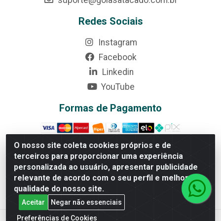
suporte@goiasatacado.com.br
Redes Sociais
Instagram
Facebook
Linkedin
YouTube
Formas de Pagamento
O nosso site coleta cookies próprios e de
terceiros para proporcionar uma experiência
Rede Brasil - Avenida Universitária, nº 3860, Jardim das
personalizada ao usuário, apresentar publicidade
Américas II Etapa - Anápolis/GO - CEP 75070-415 -
relevante de acordo com o seu perfil e melhorar a
CNPJ 07.728.073/0002-24
qualidade do nosso site.
Aceitar
Negar não essenciais
Preferências de Cookies