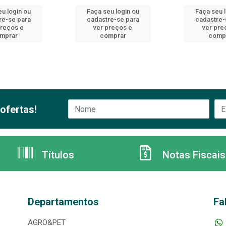
u login ou
Faça seu login ou
Faça seu 
re-se para
cadastre-se para
cadastre-
preços e
ver preços e
ver pre
mprar
comprar
comp
ofertas!
Títulos
Notas Fiscais
Departamentos
Fa
AGRO&PET