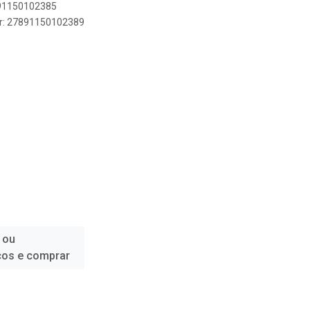
891150102385
er: 27891150102389
 ou
ços e comprar