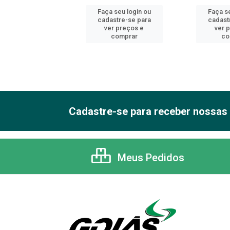
 seu login ou
Faça seu login ou
Faça se
astre-se para
cadastre-se para
cadast
er preços e
ver preços e
ver 
comprar
comprar
co
Cadastre-se para receber nossas 
Meus Pedidos