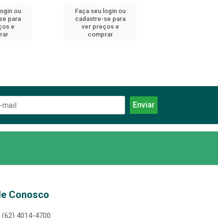
login ou
Faça seu login ou
Faça seu log
se para
cadastre-se para
cadastre-se 
ços e
ver preços e
ver preços
rar
comprar
comprar
le Conosco
(62) 4014-4700