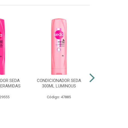
DOR SEDA
CONDICIONADOR SEDA
CONDICIONADO
CERAMIDAS
300ML LUMINOUS
250ML TOQUE 
 29555
Código: 47885
Código: 48