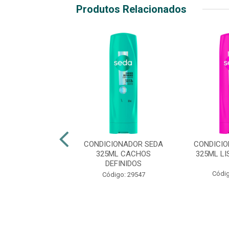
Produtos Relacionados
CIONADOR SEDA
CONDICIONADOR SEDA
CONDICI
TOQUE DE SEDA
325ML CACHOS
325ML LI
DEFINIDOS
digo: 48675
Códig
Código: 29547