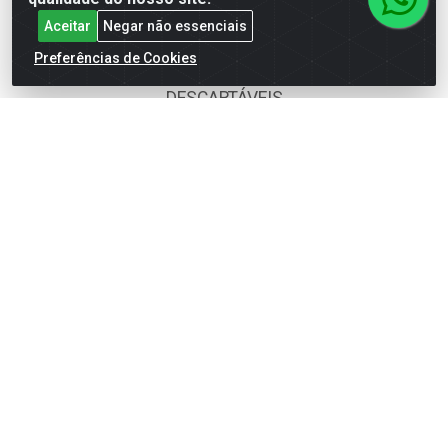
BOMBONIERE
Aceitar
Negar não essenciais
Preferências de Cookies
CALÇADOS
DESCARTÁVEIS
FOODS SERVICE
HIG. PESSOAL E COSMÉTICA
LIMPEZA
PAPEL CORTADO
PAPELARIA
UTILIDADES DOMÉSTICAS
Fale Conosco
(62) 4014-4700