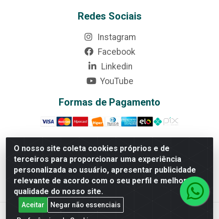
Redes Sociais
Instagram
Facebook
Linkedin
YouTube
Formas de Pagamento
O nosso site coleta cookies próprios e de
terceiros para proporcionar uma experiência
Rede Brasil - Avenida Universitária, nº 3860, Jardim das
personalizada ao usuário, apresentar publicidade
Américas II Etapa - Anápolis/GO - CEP 75070-415 -
relevante de acordo com o seu perfil e melhorar a
CNPJ 07.728.073/0002-24
qualidade do nosso site.
Aceitar
Negar não essenciais