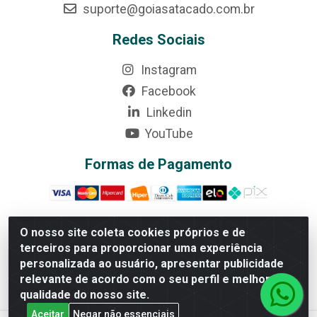
suporte@goiasatacado.com.br
Redes Sociais
Instagram
Facebook
Linkedin
YouTube
Formas de Pagamento
O nosso site coleta cookies próprios e de
terceiros para proporcionar uma experiência
Rede Brasil - Avenida Universitária, nº 3860, Jardim das
personalizada ao usuário, apresentar publicidade
Américas II Etapa - Anápolis/GO - CEP 75070-415 - CNPJ
relevante de acordo com o seu perfil e melhorar a
07.728.073/0002-24
qualidade do nosso site.
Aceitar
Negar não essenciais