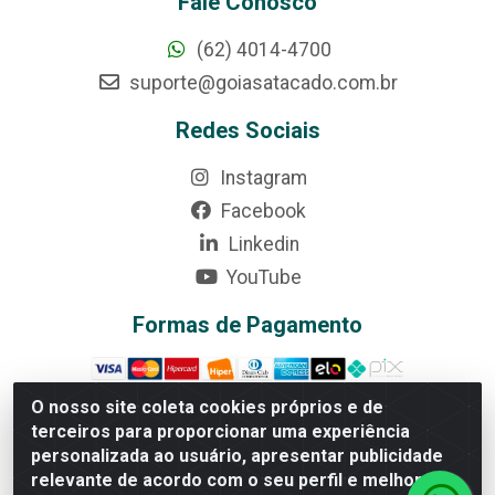
Fale Conosco
(62) 4014-4700
suporte@goiasatacado.com.br
Redes Sociais
Instagram
Facebook
Linkedin
YouTube
Formas de Pagamento
O nosso site coleta cookies próprios e de
terceiros para proporcionar uma experiência
personalizada ao usuário, apresentar publicidade
Rede Brasil - Avenida Universitária, nº 3860, Jardim das
Américas II Etapa - Anápolis/GO - CEP 75070-415 -
relevante de acordo com o seu perfil e melhorar a