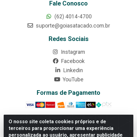
Fale Conosco
(62) 4014-4700
suporte@goiasatacado.com.br
Redes Sociais
Instagram
Facebook
Linkedin
YouTube
Formas de Pagamento
O nosso site coleta cookies próprios e de
terceiros para proporcionar uma experiência
Rede Brasil - Avenida Universitária, nº 3860, Jardim das
personalizada ao usuário, apresentar publicidade
Américas II Etapa - Anápolis/GO - CEP 75070-415 -