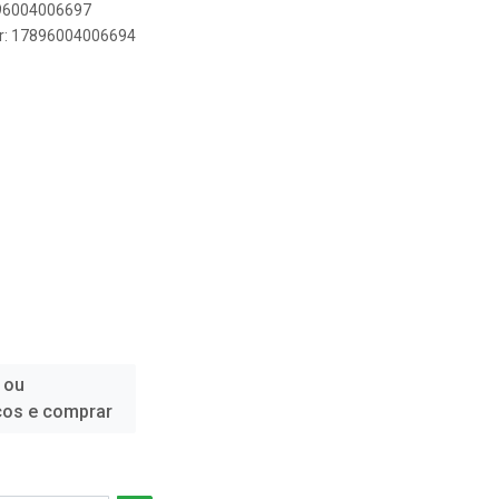
896004006697
er: 17896004006694
 ou
ços e comprar