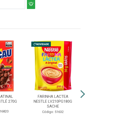
ATINAL
FARINHA LACTEA
CEREAL MAT
TLÉ 270G
NESTLE LV210PG180G
ORIGINAL KE
SACHE
SACHÊ 28
 16820
Código: 51632
Código: 47