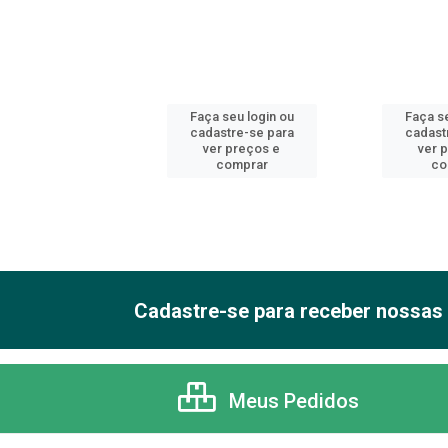
 seu login ou
Faça seu login ou
Faça se
astre-se para
cadastre-se para
cadast
er preços e
ver preços e
ver 
comprar
comprar
co
Cadastre-se para receber nossas 
Meus Pedidos