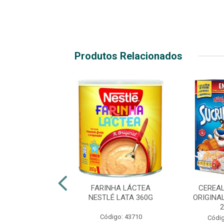
Produtos Relacionados
EAL MATINAL
FARINHA LÁCTEA
CEREA
NAL KELLOGGS
NESTLÉ LATA 360G
ORIGINA
ACHÊ 280G
Código: 43710
digo: 47065
Códig