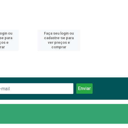
login ou
Faça seu login ou
Faça seu log
se para
cadastre-se para
cadastre-se 
ços e
ver preços e
ver preços
rar
comprar
comprar