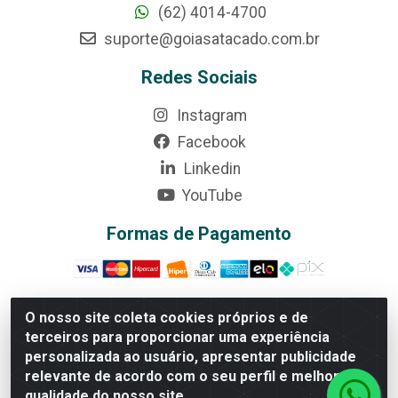
(62) 4014-4700
suporte@goiasatacado.com.br
Redes Sociais
Instagram
Facebook
Linkedin
YouTube
Formas de Pagamento
O nosso site coleta cookies próprios e de
terceiros para proporcionar uma experiência
Rede Brasil - Avenida Universitária, nº 3860, Jardim das
personalizada ao usuário, apresentar publicidade
Américas II Etapa - Anápolis/GO - CEP 75070-415 -
relevante de acordo com o seu perfil e melhorar a
CNPJ 07.728.073/0002-24
qualidade do nosso site.