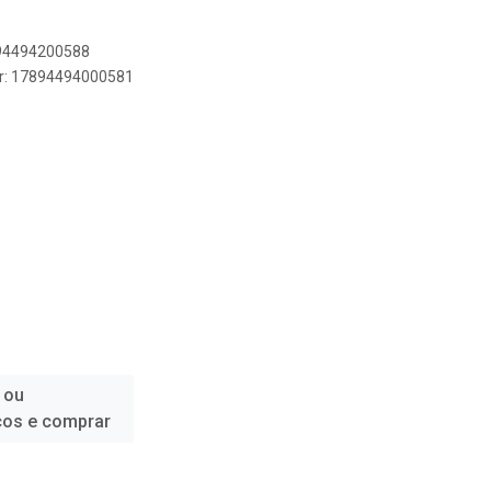
894494200588
er: 17894494000581
 ou
ços e comprar