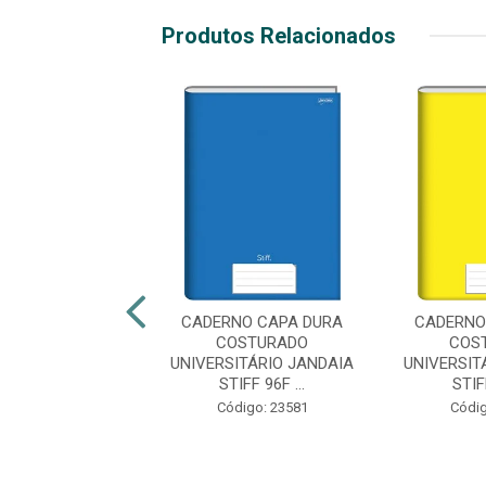
Produtos Relacionados
NO CAPA DURA
CADERNO CAPA DURA
CADERNO
OSTURADO
COSTURADO
COS
ITARIO JANDAIA
UNIVERSITÁRIO JANDAIA
UNIVERSIT
TIFF 96F...
STIFF 96F ...
STIFF
digo: 45265
Código: 23581
Códig