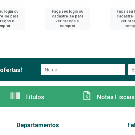
u login ou
Faça seu login ou
Faça seu 
re-se para
cadastre-se para
cadastre-
preços e
ver preços e
ver pre
mprar
comprar
comp
ofertas!
Títulos
Notas Fiscais
Departamentos
Fa