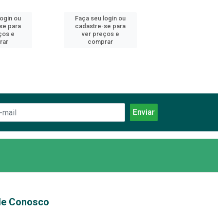
login ou
Faça seu login ou
Faça seu log
se para
cadastre-se para
cadastre-se 
ços e
ver preços e
ver preços
rar
comprar
comprar
le Conosco