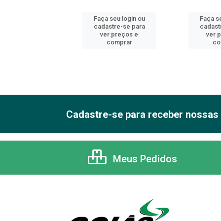
 seu login ou
Faça seu login ou
Faça se
astre-se para
cadastre-se para
cadast
er preços e
ver preços e
ver 
comprar
comprar
co
Cadastre-se para receber nossas 
Meus Pedidos