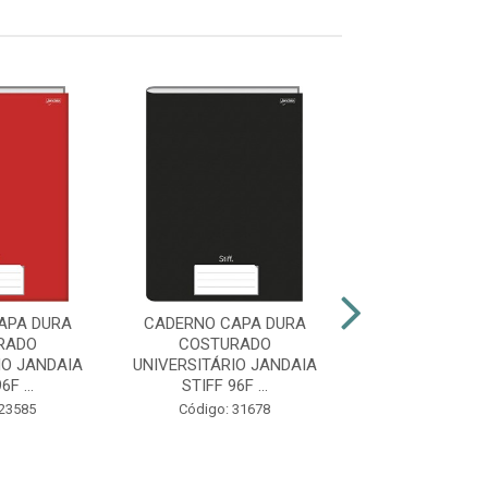
APA DURA
CADERNO CAPA DURA
CADERNO CAP
RADO
COSTURADO
COSTURA
IO JANDAIA
UNIVERSITÁRIO JANDAIA
UNIVERSITARIO
6F ...
STIFF 96F ...
STIFF 96F.
 23585
Código: 31678
Código: 45