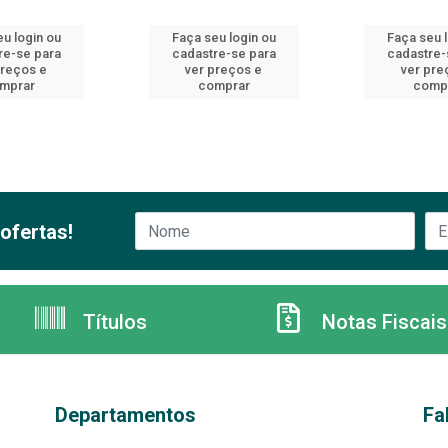
u login ou
Faça seu login ou
Faça seu 
re-se para
cadastre-se para
cadastre-
preços e
ver preços e
ver pre
mprar
comprar
comp
ofertas!
Títulos
Notas Fiscais
Departamentos
Fa