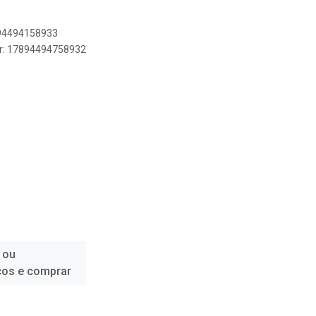
894494158933
er: 17894494758932
 ou
ços e comprar