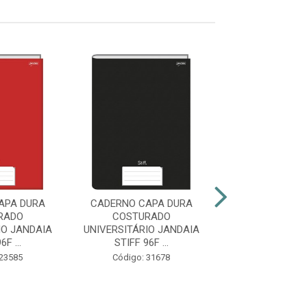
APA DURA
CADERNO CAPA DURA
CADERNO CAP
RADO
COSTURADO
COSTURA
IO JANDAIA
UNIVERSITÁRIO JANDAIA
UNIVERSITARIO
6F ...
STIFF 96F ...
STIFF 96F.
 23585
Código: 31678
Código: 45