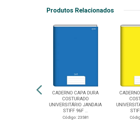
Produtos Relacionados
NO CAPA DURA
CADERNO CAPA DURA
CADERNO
OSTURADO
COSTURADO
COS
ITARIO JANDAIA
UNIVERSITÁRIO JANDAIA
UNIVERSIT
TIFF 96F...
STIFF 96F ...
STIFF
digo: 45265
Código: 23581
Códig