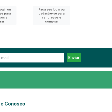
login ou
Faça seu login ou
Faça seu log
se para
cadastre-se para
cadastre-se 
ços e
ver preços e
ver preços
rar
comprar
comprar
le Conosco