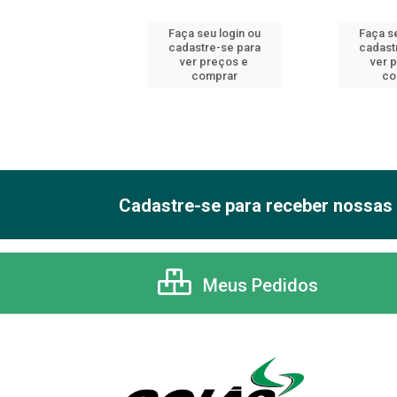
 seu login ou
Faça seu login ou
Faça se
astre-se para
cadastre-se para
cadast
er preços e
ver preços e
ver 
comprar
comprar
co
Cadastre-se para receber nossas 
Meus Pedidos