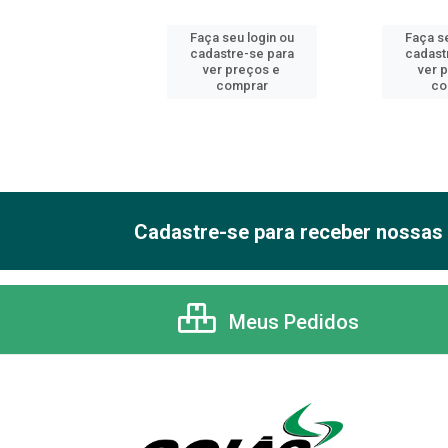
 seu login ou
Faça seu login ou
Faça se
astre-se para
cadastre-se para
cadast
er preços e
ver preços e
ver 
comprar
comprar
co
Cadastre-se para receber nossas 
Meus Pedidos