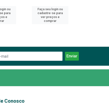
login ou
Faça seu login ou
Faça seu log
se para
cadastre-se para
cadastre-se 
ços e
ver preços e
ver preços
rar
comprar
comprar
le Conosco