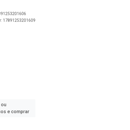
7891253201606
er: 17891253201609
 ou
ços e comprar