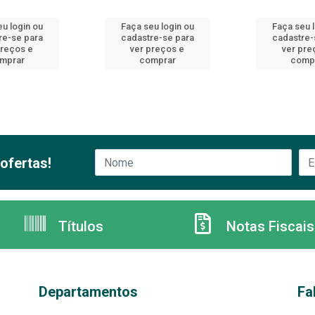
u login ou
Faça seu login ou
Faça seu 
re-se para
cadastre-se para
cadastre-
preços e
ver preços e
ver pre
mprar
comprar
comp
ofertas!
Títulos
Notas Fiscais
Departamentos
Fa