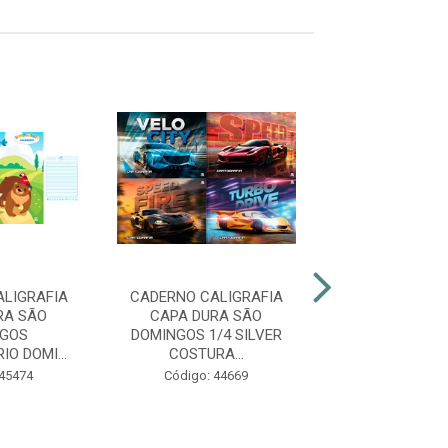
LIGRAFIA
CADERNO CALIGRAFIA
CADERNO CALI
RA SÃO
CAPA DURA SÃO
CAPA DURA
NGOS
DOMINGOS 1/4 SILVER
DOMINGOS 1
IO DOMI...
COSTURA...
FRIEND COS
 45474
Código: 44669
Código: 45