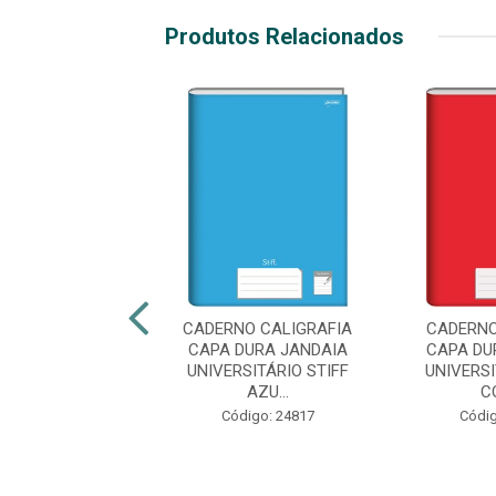
Produtos Relacionados
NO CALIGRAFIA
CADERNO CALIGRAFIA
CADERNO
A DURA SÃO
CAPA DURA JANDAIA
CAPA DU
NGOS 1/4 MY
UNIVERSITÁRIO STIFF
UNIVERSI
END COST...
AZU...
CO
digo: 45472
Código: 24817
Códig