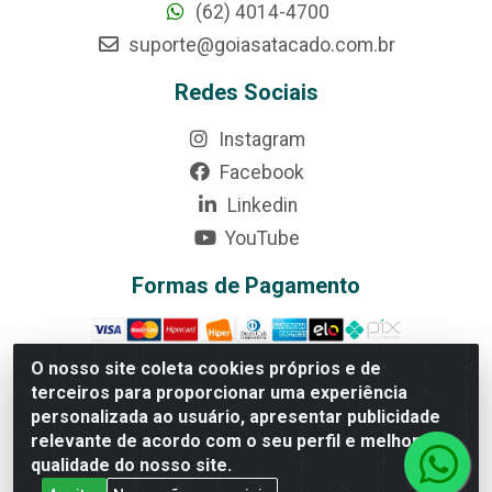
(62) 4014-4700
suporte@goiasatacado.com.br
Redes Sociais
Instagram
Facebook
Linkedin
YouTube
Formas de Pagamento
O nosso site coleta cookies próprios e de
terceiros para proporcionar uma experiência
Rede Brasil - Avenida Universitária, nº 3860, Jardim das
personalizada ao usuário, apresentar publicidade
Américas II Etapa - Anápolis/GO - CEP 75070-415 -
relevante de acordo com o seu perfil e melhorar a
CNPJ 07.728.073/0002-24
qualidade do nosso site.