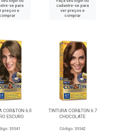
 seu login ou
Faça seu login ou
stre-se para
cadastre-se para
r preços e
ver preços e
comprar
comprar
A COR&TON 6.0
TINTURA COR&TON 6.7
RO ESCURO
CHOCOLATE
digo: 33541
Código: 33542