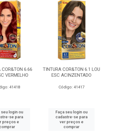
 COR&TON 6.66
TINTURA COR&TON 6.1 LOU
SC VERMELHO
ESC ACINZENTADO
digo: 41418
Código: 41417
 seu login ou
Faça seu login ou
stre-se para
cadastre-se para
r preços e
ver preços e
comprar
comprar