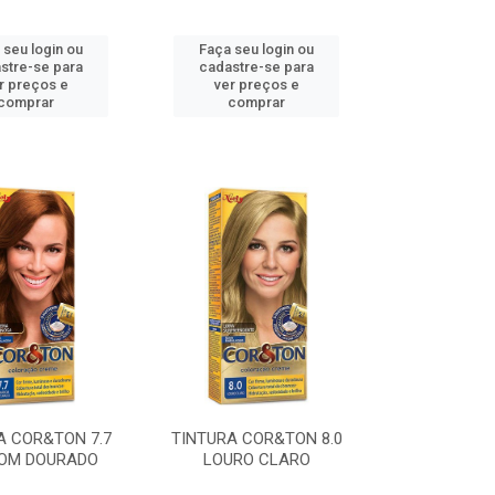
 seu login ou
Faça seu login ou
stre-se para
cadastre-se para
r preços e
ver preços e
comprar
comprar
A COR&TON 7.7
TINTURA COR&TON 8.0
OM DOURADO
LOURO CLARO