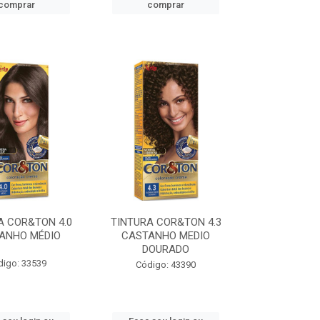
comprar
comprar
A COR&TON 4.0
TINTURA COR&TON 4.3
ANHO MÉDIO
CASTANHO MEDIO
DOURADO
digo: 33539
Código: 43390