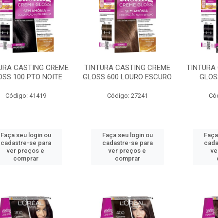
URA CASTING CREME
TINTURA CASTING CREME
TINTURA
OSS 100 PTO NOITE
GLOSS 600 LOURO ESCURO
GLOS
Código: 41419
Código: 27241
Có
Faça seu login ou
Faça seu login ou
Faça
cadastre-se para
cadastre-se para
cada
ver preços e
ver preços e
ve
comprar
comprar