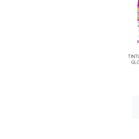
TINT
GL