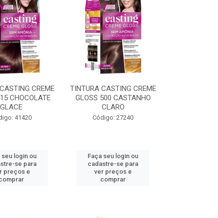
 CASTING CREME
TINTURA CASTING CREME
415 CHOCOLATE
GLOSS 500 CASTANHO
GLACE
CLARO
digo: 41420
Código: 27240
 seu login ou
Faça seu login ou
stre-se para
cadastre-se para
r preços e
ver preços e
comprar
comprar