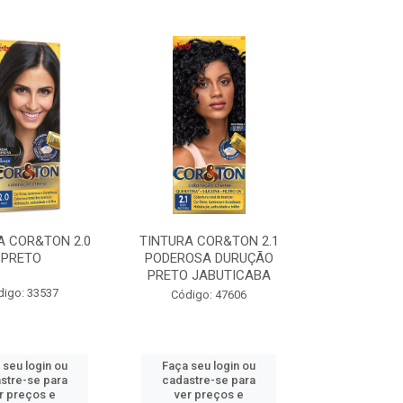
A COR&TON 2.0
TINTURA COR&TON 2.1
PRETO
PODEROSA DURUÇÃO
PRETO JABUTICABA
digo: 33537
Código: 47606
 seu login ou
Faça seu login ou
stre-se para
cadastre-se para
r preços e
ver preços e