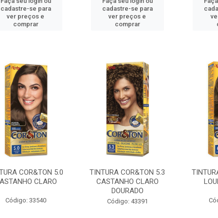
Faça seu login ou
Faça seu login ou
Faça
cadastre-se para
cadastre-se para
cada
ver preços e
ver preços e
ve
comprar
comprar
TURA COR&TON 5.0
TINTURA COR&TON 5.3
TINTUR
ASTANHO CLARO
CASTANHO CLARO
LOU
DOURADO
Código: 33540
Có
Código: 43391