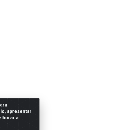
para
io, apresentar
elhorar a