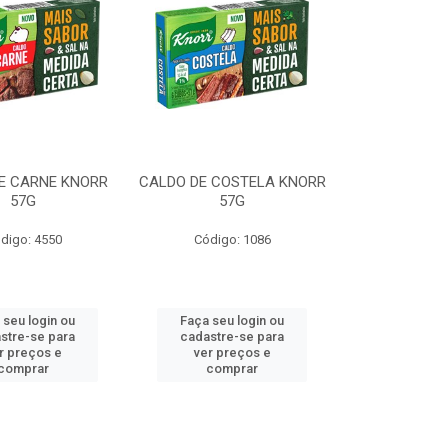
E CARNE KNORR
CALDO DE COSTELA KNORR
57G
57G
digo: 4550
Código: 1086
 seu login ou
Faça seu login ou
stre-se para
cadastre-se para
r preços e
ver preços e
comprar
comprar