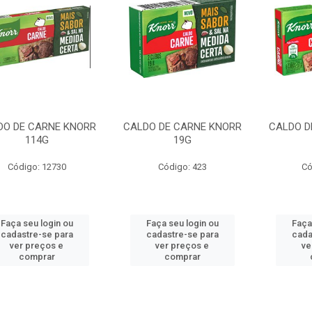
DO DE CARNE KNORR
CALDO DE CARNE KNORR
CALDO D
114G
19G
Código: 12730
Código: 423
Có
Faça seu login ou
Faça seu login ou
Faça
cadastre-se para
cadastre-se para
cada
ver preços e
ver preços e
ve
comprar
comprar