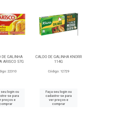
 DE GALINHA
CALDO DE GALINHA KNORR
A ARISCO 57G
114G
digo: 22310
Código: 12729
 seu login ou
Faça seu login ou
stre-se para
cadastre-se para
r preços e
ver preços e
comprar
comprar