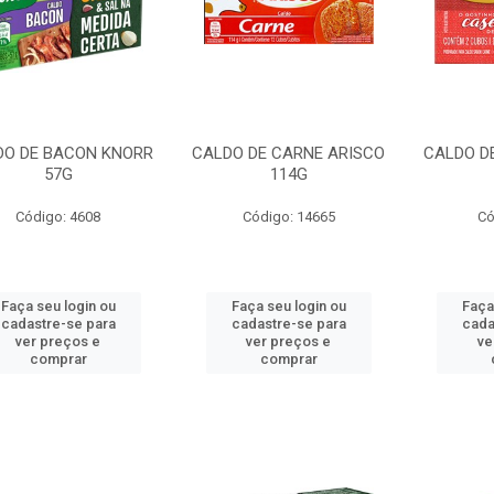
DO DE BACON KNORR
CALDO DE CARNE ARISCO
CALDO D
57G
114G
Código: 4608
Código: 14665
Có
Faça seu login ou
Faça seu login ou
Faça
cadastre-se para
cadastre-se para
cada
ver preços e
ver preços e
ve
comprar
comprar