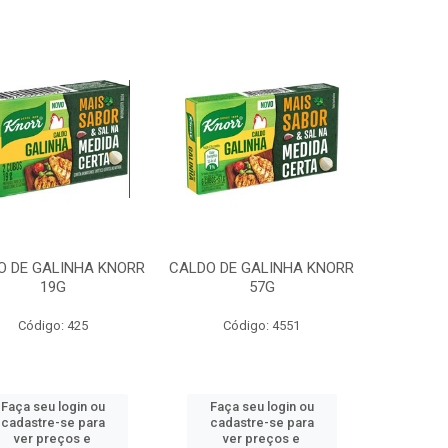
O DE GALINHA KNORR
CALDO DE GALINHA KNORR
19G
57G
Código: 425
Código: 4551
Faça seu login ou
Faça seu login ou
cadastre-se para
cadastre-se para
ver preços e
ver preços e