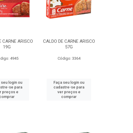
E CARNE ARISCO
CALDO DE CARNE ARISCO
19G
57G
digo: 4945
Código: 3364
 seu login ou
Faça seu login ou
stre-se para
cadastre-se para
r preços e
ver preços e
comprar
comprar