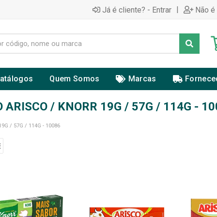
|
Já é cliente? - Entrar
Não é 
atálogos
Quem Somos
Marcas
Fornece
ARISCO / KNORR 19G / 57G / 114G - 10
G / 57G / 114G - 10086