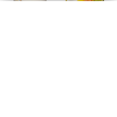
LEITE CONDENSADO NESTLÉ
LEITE EM PÓ INTEGRAL
MOÇA LATA 395G
NINHO NESTLÉ 380G
Código: 23283
Código: 40306
Faça seu login ou
Faça seu login ou
cadastre-se para
cadastre-se para
ver preços e
ver preços e
comprar
comprar