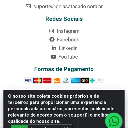
suporte@goiasatacado.com.br
Redes Sociais
Instagram
Facebook
Linkedin
YouTube
Formas de Pagamento
O nosso site coleta cookies próprios e de
terceiros para proporcionar uma experiência
Rede Brasil - Avenida Universitária, nº 3860, Jardim das
personalizada ao usuário, apresentar publicidade
Américas II Etapa - Anápolis/GO - CEP 75070-415 -
relevante de acordo com o seu perfil e melhorar a
CNPJ 07.728.073/0002-24
qualidade do nosso site.