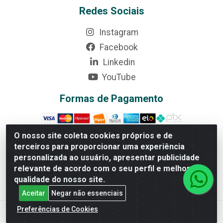
Redes Sociais
Instagram
Facebook
Linkedin
YouTube
Formas de Pagamento
O nosso site coleta cookies próprios e de
terceiros para proporcionar uma experiência
personalizada ao usuário, apresentar publicidade
Rede Brasil - Avenida Universitária, nº 3860, Jardim das
Américas II Etapa - Anápolis/GO - CEP 75070-415 -
relevante de acordo com o seu perfil e melhorar a
CNPJ 07.728.073/0002-24
qualidade do nosso site.
Aceitar
Negar não essenciais
Preferências de Cookies