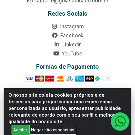
suporte@goiasatacado.com.br
Redes Sociais
Instagram
Facebook
Linkedin
YouTube
Formas de Pagamento
O nosso site coleta cookies próprios e de
terceiros para proporcionar uma experiência
Rede Brasil - Avenida Universitária, nº 3860, Jardim das
personalizada ao usuário, apresentar publicidade
Américas II Etapa - Anápolis/GO - CEP 75070-415 -
relevante de acordo com o seu perfil e melhorar a
CNPJ 07.728.073/0002-24
qualidade do nosso site.
Aceitar
Negar não essenciais