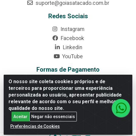
suporte@goiasatacado.com.br
Redes Sociais
Instagram
Facebook
Linkedin
YouTube
Formas de Pagamento
O nosso site coleta cookies próprios e de
terceiros para proporcionar uma experiência
personalizada ao usuário, apresentar publicidade
relevante de acordo com o seu perfil e melhorar a
Rede Brasil - Avenida Universitária, nº 3860, Jardim das
qualidade do nosso site.
Américas II Etapa - Anápolis/GO - CEP 75070-415 - CNPJ
Aceitar
Negar não essenciais
07.728.073/0002-24
Preferências de Cookies