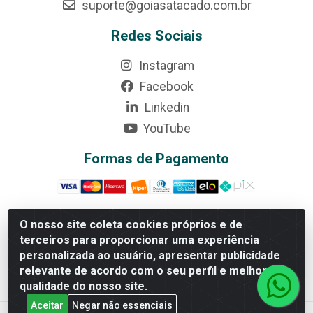
suporte@goiasatacado.com.br
Redes Sociais
Instagram
Facebook
Linkedin
YouTube
Formas de Pagamento
O nosso site coleta cookies próprios e de
terceiros para proporcionar uma experiência
Rede Brasil - Avenida Universitária, nº 3860, Jardim das
personalizada ao usuário, apresentar publicidade
Américas II Etapa - Anápolis/GO - CEP 75070-415 -
relevante de acordo com o seu perfil e melhorar a
CNPJ 07.728.073/0002-24
qualidade do nosso site.
Aceitar
Negar não essenciais