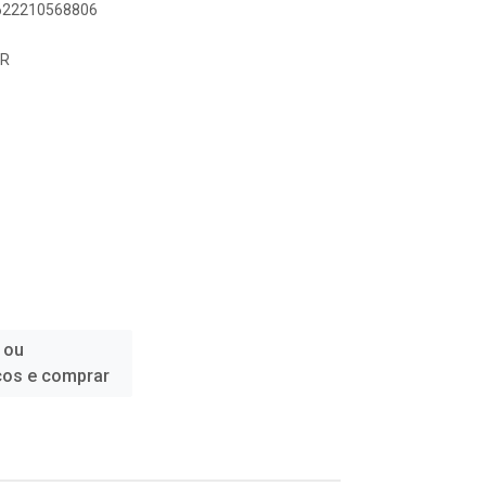
7622210568806
GR
 ou
ços e comprar