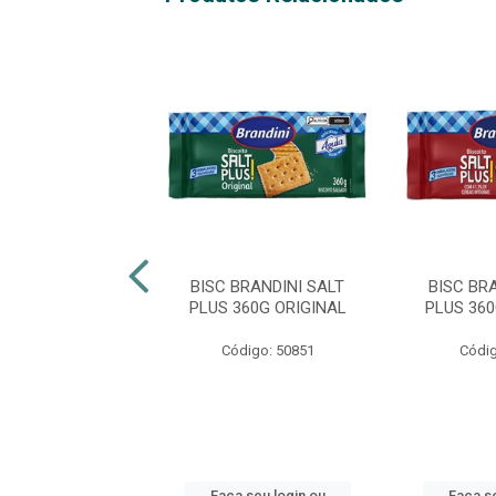
COITO CREAM
BISC BRANDINI SALT
BISC BR
KER ORIGINAL
PLUS 360G ORIGINAL
PLUS 36
PLUS SOL 360G
Código: 50851
Códig
digo: 42059
 seu login ou
Faça seu login ou
Faça se