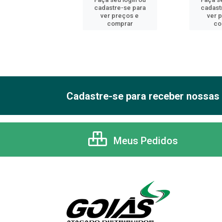
astre-se para
cadastre-se para
cadast
er preços e
ver preços e
ver 
comprar
comprar
co
Cadastre-se para receber nossas 
Meus Pedidos