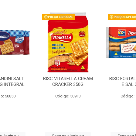
ANDINI SALT
BISC VITARELLA CREAM
BISC FORTA
0G INTEGRAL
CRACKER 350G
E SAL 
o: 50850
Código: 50913
Código:
u login ou
Faça seu login ou
Faça seu 