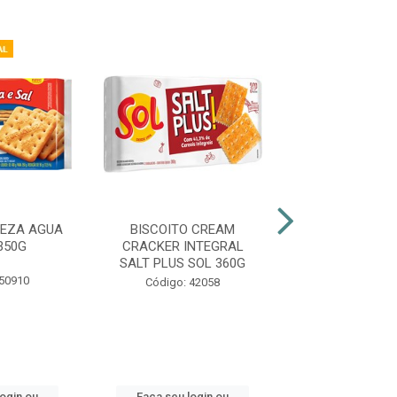
LEZA AGUA
BISCOITO CREAM
BISCOITO C
350G
CRACKER INTEGRAL
CRACKER ORI
SALT PLUS SOL 360G
SALT PLUS SO
 50910
Código: 42058
Código: 42
login ou
Faça seu login ou
Faça seu log