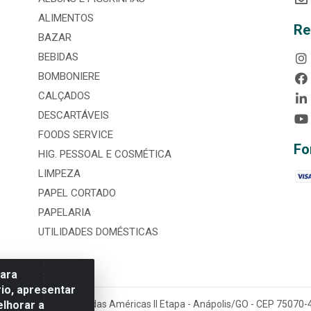
ALIMENTOS
Re
BAZAR
BEBIDAS
BOMBONIERE
CALÇADOS
DESCARTÁVEIS
FOODS SERVICE
Fo
HIG. PESSOAL E COSMÉTICA
LIMPEZA
PAPEL CORTADO
PAPELARIA
UTILIDADES DOMÉSTICAS
para
io, apresentar
elhorar a
tária, nº 3860, Jardim das Américas II Etapa - Anápolis/GO - CEP 7507