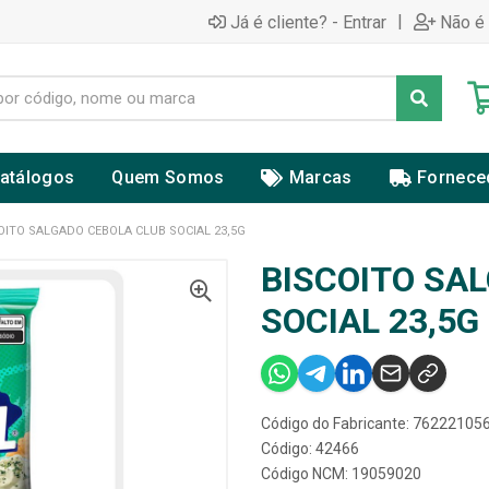
|
Já é cliente? - Entrar
Não é 
atálogos
Quem Somos
Marcas
Fornece
OITO SALGADO CEBOLA CLUB SOCIAL 23,5G
BISCOITO SA
SOCIAL 23,5G
Código do Fabricante: 7622210
Código: 42466
Código NCM: 19059020