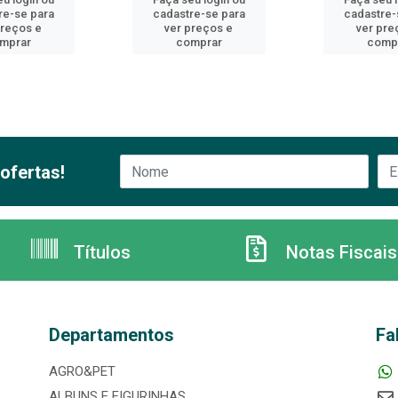
re-se para
cadastre-se para
cadastre-
preços e
ver preços e
ver pre
mprar
comprar
comp
ofertas!
Títulos
Notas Fiscais
Departamentos
Fa
AGRO&PET
ALBUNS E FIGURINHAS