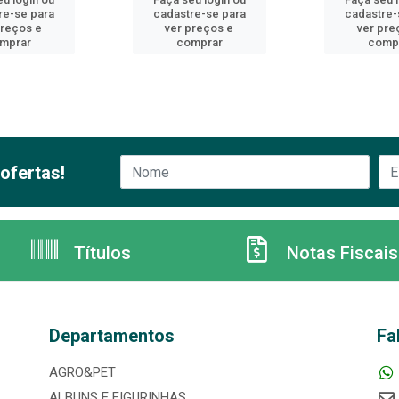
re-se para
cadastre-se para
cadastre-
preços e
ver preços e
ver pre
mprar
comprar
comp
ofertas!
Títulos
Notas Fiscais
Departamentos
Fa
AGRO&PET
ALBUNS E FIGURINHAS