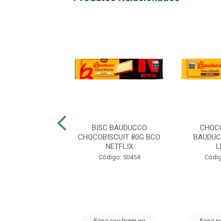
TO LIANE MARIA
BISC BAUDUCCO
CHOC
270G
CHOCOBISCUIT 80G BCO
BAUDUC
NETFLIX
L
digo: 50492
Código: 50454
Códig
 seu login ou
Faça seu login ou
Faça se