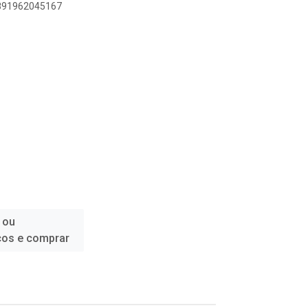
7891962045167
 ou
ços e comprar