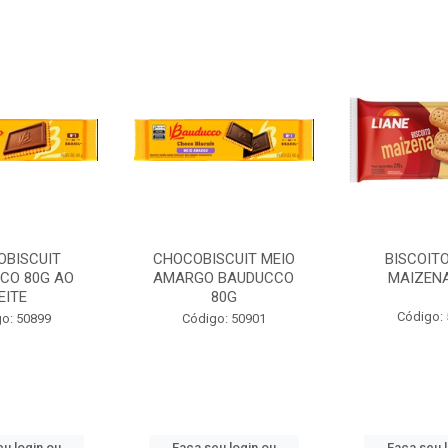
OBISCUIT
CHOCOBISCUIT MEIO
BISCOITO
CO 80G AO
AMARGO BAUDUCCO
MAIZENA
EITE
80G
Código:
o: 50899
Código: 50901
u login ou
Faça seu login ou
Faça seu 