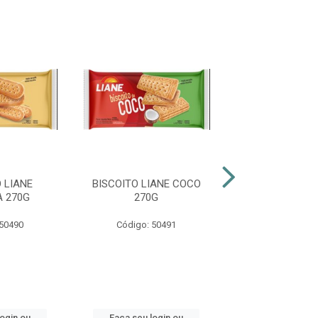
 LIANE
BISCOITO LIANE COCO
BISCOITO LIAN
 270G
270G
270G
 50490
Código: 50491
Código: 50
login ou
Faça seu login ou
Faça seu log