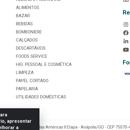
ALIMENTOS
Re
BAZAR
BEBIDAS
BOMBONIERE
CALÇADOS
DESCARTÁVEIS
FOODS SERVICE
Fo
HIG. PESSOAL E COSMÉTICA
LIMPEZA
PAPEL CORTADO
PAPELARIA
UTILIDADES DOMÉSTICAS
para
io, apresentar
elhorar a
tária, nº 3860, Jardim das Américas II Etapa - Anápolis/GO - CEP 7507