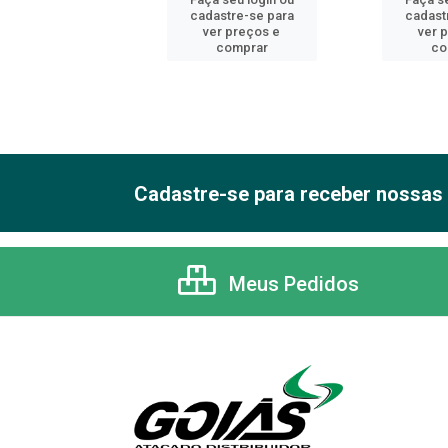
astre-se para
cadastre-se para
cadast
er preços e
ver preços e
ver 
comprar
comprar
co
Cadastre-se para receber nossas 
Meus Pedidos