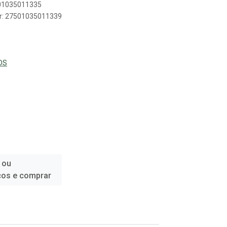
501035011335
er: 27501035011339
DS
 ou
ços e comprar