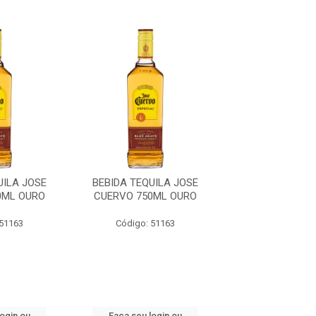
UILA JOSE
BEBIDA TEQUILA JOSE
BEBIDA TEQUI
0ML OURO
CUERVO 750ML OURO
CUERVO 750M
 51163
Código: 51163
Código: 51
login ou
Faça seu login ou
Faça seu log