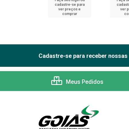
astre-se para
cadastre-se para
cadast
er preços e
ver preços e
ver 
comprar
comprar
co
Cadastre-se para receber nossas 
Meus Pedidos