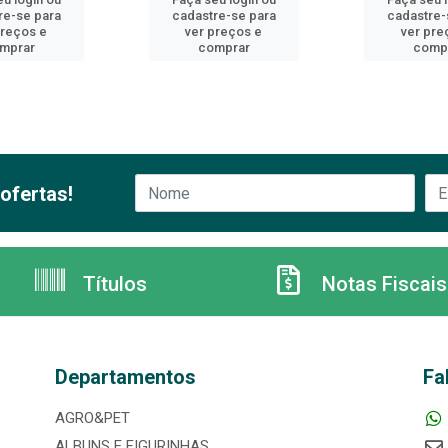
re-se para
cadastre-se para
cadastre-
preços e
ver preços e
ver pre
mprar
comprar
comp
ofertas!
Títulos
Notas Fiscais
Departamentos
Fa
AGRO&PET
ALBUNS E FIGURINHAS