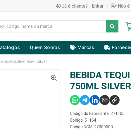
|
Já é cliente? - Entrar
Não é 
atálogos
Quem Somos
Marcas
Fornece
LA JOSE CUERVO 750ML SILVER
BEBIDA TEQU
750ML SILVE
Código do Fabricante: 271105
Código: 51164
Código NCM: 22089000