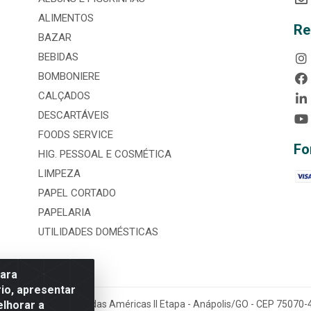
ALIMENTOS
Re
BAZAR
BEBIDAS
BOMBONIERE
CALÇADOS
DESCARTÁVEIS
FOODS SERVICE
Fo
HIG. PESSOAL E COSMÉTICA
LIMPEZA
PAPEL CORTADO
PAPELARIA
UTILIDADES DOMÉSTICAS
para
io, apresentar
elhorar a
tária, nº 3860, Jardim das Américas II Etapa - Anápolis/GO - CEP 7507