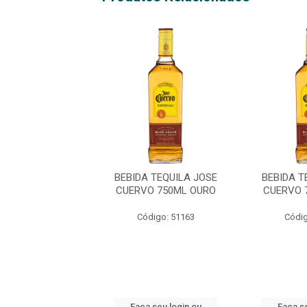
 TEQUILA JOSE
BEBIDA TEQUILA JOSE
BEBIDA T
O 750ML OURO
CUERVO 750ML OURO
CUERVO 
digo: 51163
Código: 51163
Códig
 seu login ou
Faça seu login ou
Faça se