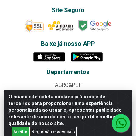
Site Seguro
Baixe já nosso APP
Departamentos
AGRO&PET
ALBUNS E FIGURINHAS
O nosso site coleta cookies próprios e de
terceiros para proporcionar uma experiência
ALIMENTOS
personalizada ao usuário, apresentar publicidade
relevante de acordo com o seu perfil e melhorar a
BAZAR
qualidade do nosso site.
BEBIDAS
Aceitar
Negar não essenciais