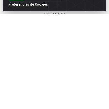
Preferências de Cookies
BOMBONIERE
CALÇADOS
DESCARTÁVEIS
FOODS SERVICE
HIG. PESSOAL E COSMÉTICA
LIMPEZA
PAPEL CORTADO
PAPELARIA
UTILIDADES DOMÉSTICAS
Fale Conosco
(62) 4014-4700