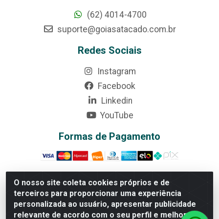
(62) 4014-4700
suporte@goiasatacado.com.br
Redes Sociais
Instagram
Facebook
Linkedin
YouTube
Formas de Pagamento
O nosso site coleta cookies próprios e de
terceiros para proporcionar uma experiência
Rede Brasil - Avenida Universitária, nº 3860, Jardim das
personalizada ao usuário, apresentar publicidade
Américas II Etapa - Anápolis/GO - CEP 75070-415 -
relevante de acordo com o seu perfil e melhorar a
CNPJ 07.728.073/0002-24