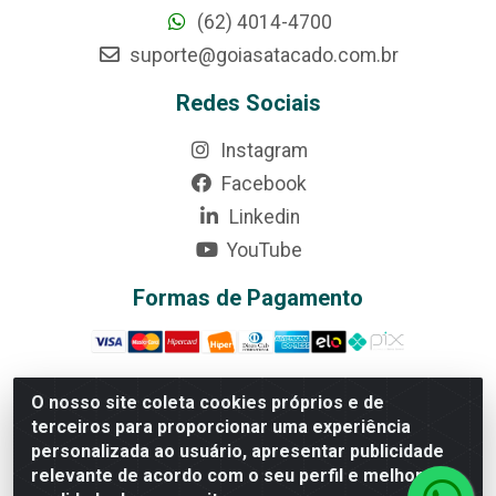
(62) 4014-4700
suporte@goiasatacado.com.br
Redes Sociais
Instagram
Facebook
Linkedin
YouTube
Formas de Pagamento
O nosso site coleta cookies próprios e de
terceiros para proporcionar uma experiência
Rede Brasil - Avenida Universitária, nº 3860, Jardim das
personalizada ao usuário, apresentar publicidade
Américas II Etapa - Anápolis/GO - CEP 75070-415 -
relevante de acordo com o seu perfil e melhorar a
CNPJ 07.728.073/0002-24