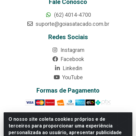
Fale Conosco
(62) 4014-4700
suporte@goiasatacado.com.br
Redes Sociais
Instagram
Facebook
Linkedin
YouTube
Formas de Pagamento
O nosso site coleta cookies próprios e de
terceiros para proporcionar uma experiência
Rede Brasil - Avenida Universitária, nº 3860, Jardim das
personalizada ao usuário, apresentar publicidade
Américas II Etapa - Anápolis/GO - CEP 75070-415 -