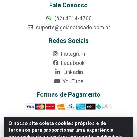
Fale Conosco
(62) 4014-4700
suporte@goiasatacado.com.br
Redes Sociais
Instagram
Facebook
Linkedin
YouTube
Formas de Pagamento
O nosso site coleta cookies próprios e de
terceiros para proporcionar uma experiência
Rede Brasil - Avenida Universitária, nº 3860, Jardim das
personalizada ao usuário, apresentar publicidade
Américas II Etapa - Anápolis/GO - CEP 75070-415 -