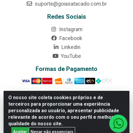
suporte@goiasatacado.com.br
Redes Sociais
Instagram
Facebook
Linkedin
YouTube
Formas de Pagamento
O nosso site coleta cookies próprios e de
terceiros para proporcionar uma experiência
Rede Brasil - Avenida Universitária, nº 3860, Jardim das
personalizada ao usuário, apresentar publicidade
Américas II Etapa - Anápolis/GO - CEP 75070-415 - CNPJ
relevante de acordo com o seu perfil e melhorar a
07.728.073/0002-24
qualidade do nosso site.
Aceitar
Negar não essenciais