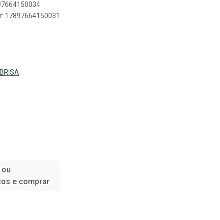
897664150034
er: 17897664150031
 BRISA
 ou
ços e comprar