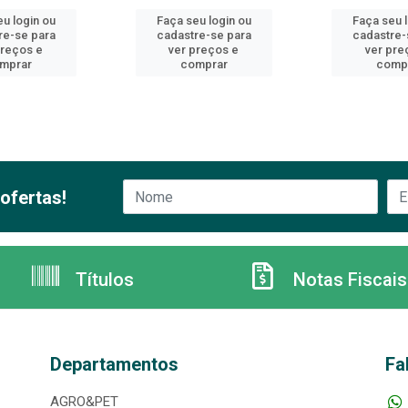
u login ou
Faça seu login ou
Faça seu 
re-se para
cadastre-se para
cadastre-
preços e
ver preços e
ver pre
mprar
comprar
comp
ofertas!
Títulos
Notas Fiscais
Departamentos
Fa
AGRO&PET