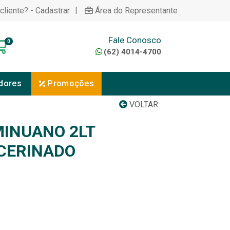
|
cliente? - Cadastrar
Área do Representante
Fale Conosco
0
(62) 4014-4700
dores
Promoções
VOLTAR
INUANO 2LT
CERINADO