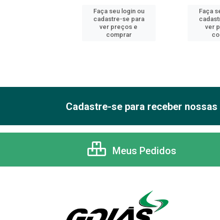
 seu login ou
Faça seu login ou
Faça se
astre-se para
cadastre-se para
cadast
er preços e
ver preços e
ver 
comprar
comprar
co
Cadastre-se para receber nossas 
Meus Pedidos