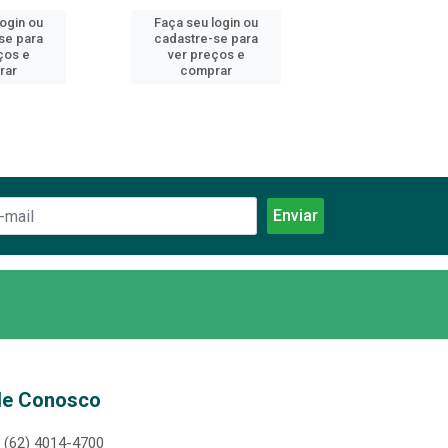
login ou
Faça seu login ou
Faça seu log
se para
cadastre-se para
cadastre-se 
ços e
ver preços e
ver preços
rar
comprar
comprar
le Conosco
(62) 4014-4700