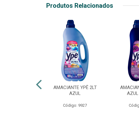
Produtos Relacionados
NTE MON BIJOU
AMACIANTE YPÊ 2LT
AMACIAN
T + FRESCOR
AZUL
AZUL
digo: 44204
Código: 9927
Códig