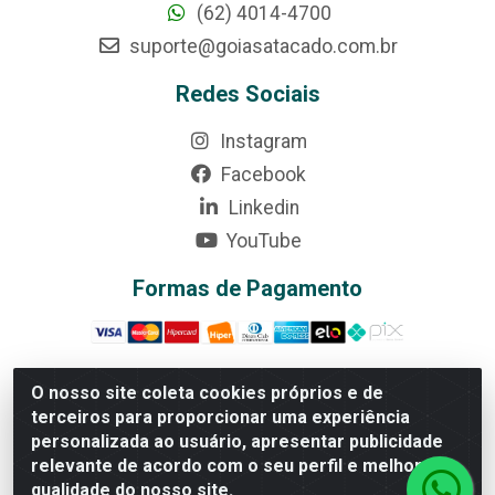
(62) 4014-4700
suporte@goiasatacado.com.br
Redes Sociais
Instagram
Facebook
Linkedin
YouTube
Formas de Pagamento
O nosso site coleta cookies próprios e de
terceiros para proporcionar uma experiência
Rede Brasil - Avenida Universitária, nº 3860, Jardim das
personalizada ao usuário, apresentar publicidade
Américas II Etapa - Anápolis/GO - CEP 75070-415 -
relevante de acordo com o seu perfil e melhorar a
CNPJ 07.728.073/0002-24
qualidade do nosso site.