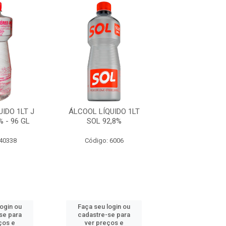
IDO 1LT J
ÁLCOOL LÍQUIDO 1LT
ÁLCOOL LÍQUID
% - 96 GL
SOL 92,8%
FERES 92,8% -
 40338
Código: 6006
Código: 40
login ou
Faça seu login ou
Faça seu log
se para
cadastre-se para
cadastre-se 
ços e
ver preços e
ver preços