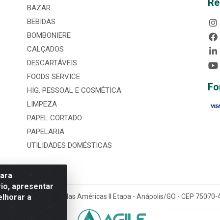
Re
BAZAR
BEBIDAS
BOMBONIERE
CALÇADOS
DESCARTÁVEIS
FOODS SERVICE
Fo
HIG. PESSOAL E COSMÉTICA
LIMPEZA
PAPEL CORTADO
PAPELARIA
UTILIDADES DOMÉSTICAS
para
io, apresentar
elhorar a
tária, nº 3860, Jardim das Américas II Etapa - Anápolis/GO - CEP 7507