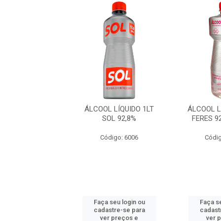
 LÍQUIDO 1LT J
ÁLCOOL LÍQUIDO 1LT
ÁLCOOL L
 92,8% - 96 GL
SOL 92,8%
FERES 92
digo: 40338
Código: 6006
Códig
 seu login ou
Faça seu login ou
Faça se
astre-se para
cadastre-se para
cadast
er preços e
ver preços e
ver 