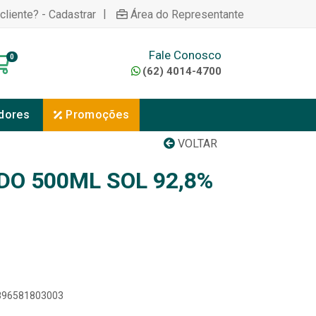
|
cliente? - Cadastrar
Área do Representante
Fale Conosco
0
(62) 4014-4700
dores
Promoções
VOLTAR
DO 500ML SOL 92,8%
7896581803003