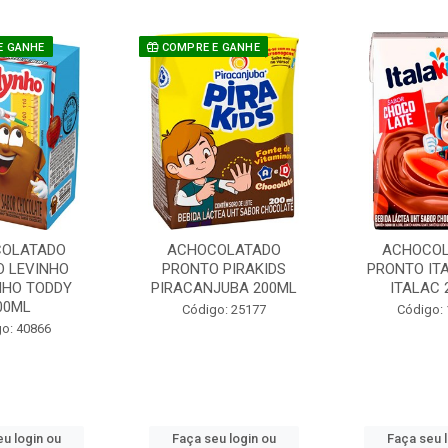
E GANHE
COMPRE E GANHE
OLATADO
ACHOCOLATADO
ACHOCO
O LEVINHO
PRONTO PIRAKIDS
PRONTO IT
HO TODDY
PIRACANJUBA 200ML
ITALAC 
00ML
Código: 25177
Código:
o: 40866
u login ou
Faça seu login ou
Faça seu 