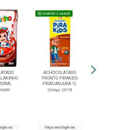
COMPRE E GANHE
COMPRE E GAN
LATADO
ACHOCOLATADO
ACHOCOLATADO
ALAKINHO
PRONTO PIRAKIDS
PIRAKIDS M
200ML
PIRACANJUBA 1L
CHICLET 2
 16049
Código: 25178
Código: 48
login ou
Faça seu login ou
Faça seu log