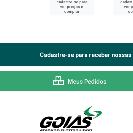
astre-se para
cadastre-se para
cadast
er preços e
ver preços e
ver 
comprar
comprar
co
Cadastre-se para receber nossas 
Meus Pedidos