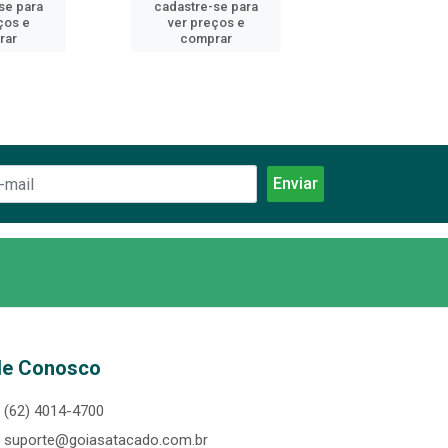
se para
cadastre-se para
cadastre-se 
ços e
ver preços e
ver preços
rar
comprar
comprar
le Conosco
(62) 4014-4700
suporte@goiasatacado.com.br