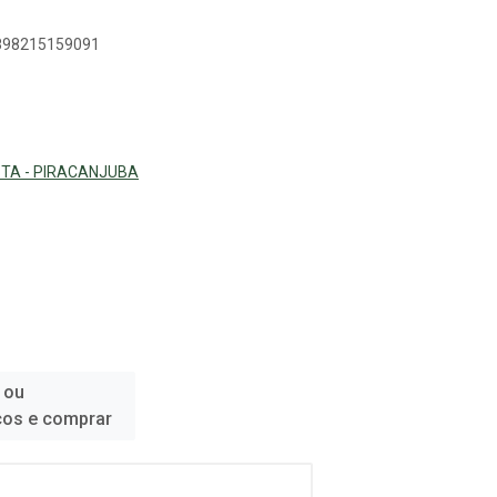
7898215159091
ISTA - PIRACANJUBA
 ou
ços e comprar