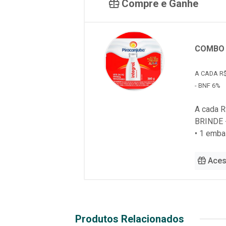
Compre e Ganhe
COMBO 
A CADA R$
- BNF 6%
A cada R
BRINDE 
• 1 emb
Aces
Produtos Relacionados