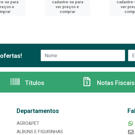
re-se para
cadastre-se para
cadastre-
preços e
ver preços e
ver pre
mprar
comprar
comp
ofertas!
Títulos
Notas Fiscais
Departamentos
Fa
AGRO&PET
ALBUNS E FIGURINHAS