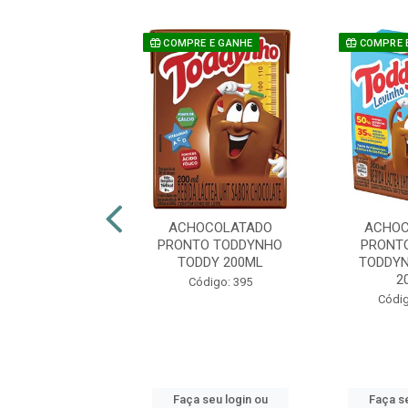
E E GANHE
COMPRE E GANHE
COMPRE 
LATADO LÍQUDO
ACHOCOLATADO
ACHOC
KIDS MLKMOO
PRONTO TODDYNHO
PRONT
CLET 200ML
TODDY 200ML
TODDYN
2
digo: 48792
Código: 395
Códig
 seu login ou
Faça seu login ou
Faça se