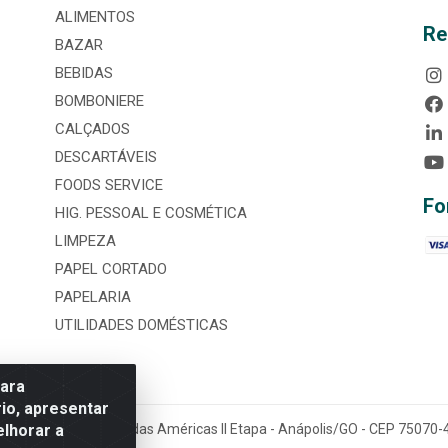
ALIMENTOS
Re
BAZAR
BEBIDAS
BOMBONIERE
CALÇADOS
DESCARTÁVEIS
FOODS SERVICE
Fo
HIG. PESSOAL E COSMÉTICA
LIMPEZA
PAPEL CORTADO
PAPELARIA
UTILIDADES DOMÉSTICAS
para
io, apresentar
elhorar a
tária, nº 3860, Jardim das Américas II Etapa - Anápolis/GO - CEP 7507