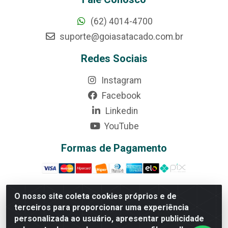
(62) 4014-4700
suporte@goiasatacado.com.br
Redes Sociais
Instagram
Facebook
Linkedin
YouTube
Formas de Pagamento
O nosso site coleta cookies próprios e de
terceiros para proporcionar uma experiência
Rede Brasil - Avenida Universitária, nº 3860, Jardim das
personalizada ao usuário, apresentar publicidade
Américas II Etapa - Anápolis/GO - CEP 75070-415 -