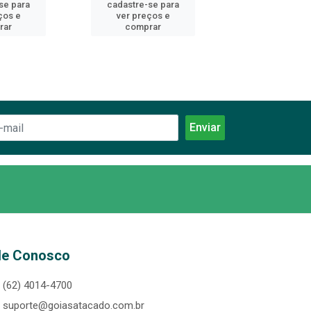
se para
cadastre-se para
cadastre-se 
ços e
ver preços e
ver preços
rar
comprar
comprar
le Conosco
(62) 4014-4700
suporte@goiasatacado.com.br