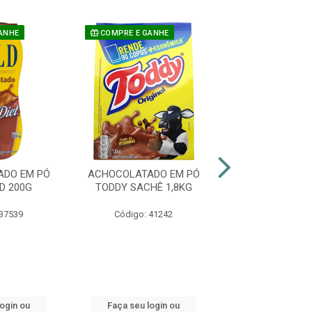
ANHE
COMPRE E GANHE
COMPRE E GAN
ADO EM PÓ
ACHOCOLATADO EM PÓ
ACHOCOLATAD
D 200G
TODDY SACHÊ 1,8KG
TODDY 75
 37539
Código: 41242
Código: 41
login ou
Faça seu login ou
Faça seu log