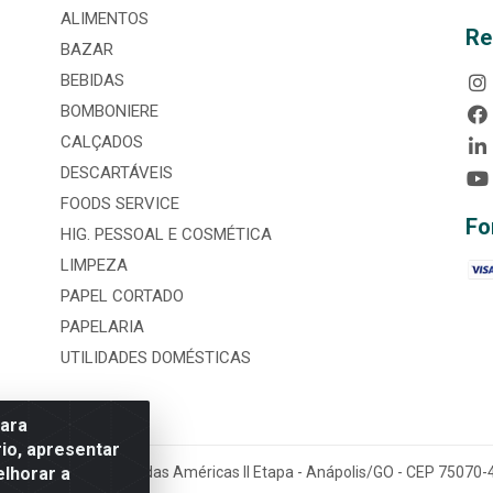
ALIMENTOS
Re
BAZAR
BEBIDAS
BOMBONIERE
CALÇADOS
DESCARTÁVEIS
FOODS SERVICE
Fo
HIG. PESSOAL E COSMÉTICA
LIMPEZA
PAPEL CORTADO
PAPELARIA
UTILIDADES DOMÉSTICAS
para
io, apresentar
elhorar a
tária, nº 3860, Jardim das Américas II Etapa - Anápolis/GO - CEP 7507