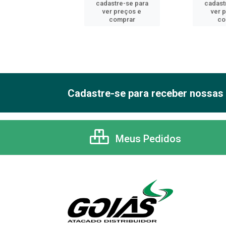
astre-se para
cadastre-se para
cadast
er preços e
ver preços e
ver 
comprar
comprar
co
Cadastre-se para receber nossas 
Meus Pedidos