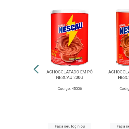
E E GANHE
LATADO EM PÓ
ACHOCOLATADO EM PÓ
ACHOCOLA
ODDY 750G
NESCAU 200G
NESC
digo: 41030
Código: 45006
Códig
 seu login ou
Faça seu login ou
Faça se