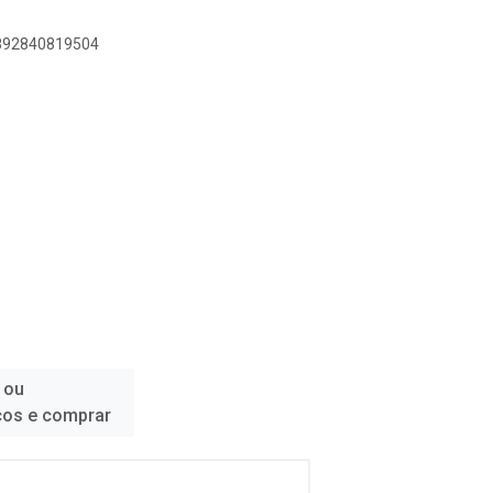
7892840819504
 ou
ços e comprar