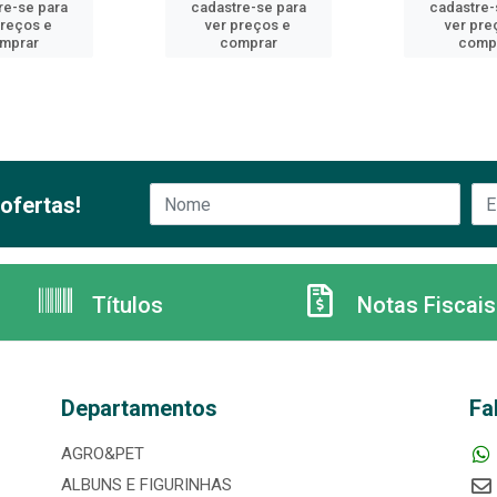
re-se para
cadastre-se para
cadastre-
preços e
ver preços e
ver pre
mprar
comprar
comp
ofertas!
Títulos
Notas Fiscais
Departamentos
Fa
AGRO&PET
ALBUNS E FIGURINHAS