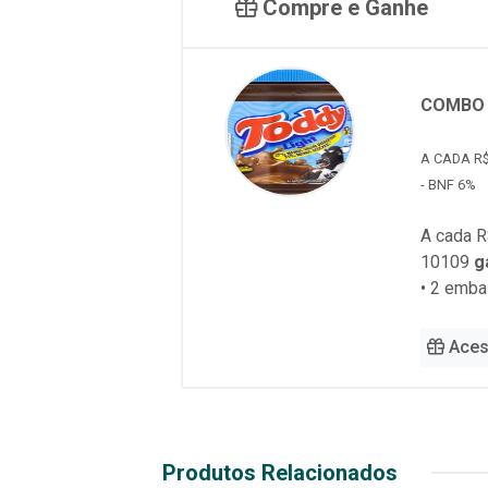
Compre e Ganhe
COMBO 
A CADA R$
- BNF 6%
A cada R
10109
g
• 2 emb
Aces
Produtos Relacionados