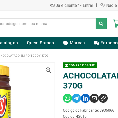
|
Já é cliente? - Entrar
Não é 
atálogos
Quem Somos
Marcas
Fornece
CHOCOLATADO EM PÓ TODDY 370G
COMPRE E GANHE
ACHOCOLATA
370G
Código do Fabricante: 3936066
Código: 42016