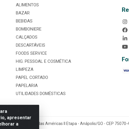
ALIMENTOS
Re
BAZAR
BEBIDAS
BOMBONIERE
CALÇADOS
DESCARTÁVEIS
FOODS SERVICE
Fo
HIG. PESSOAL E COSMÉTICA
LIMPEZA
PAPEL CORTADO
PAPELARIA
UTILIDADES DOMÉSTICAS
para
io, apresentar
elhorar a
tária, nº 3860, Jardim das Américas II Etapa - Anápolis/GO - CEP 7507