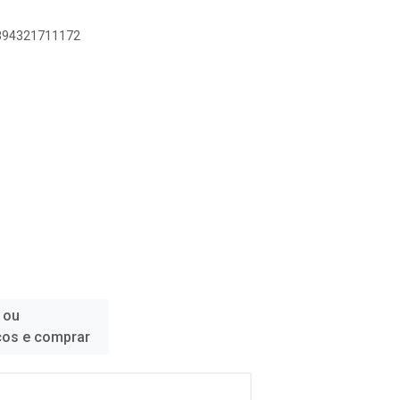
7894321711172
 ou
ços e comprar