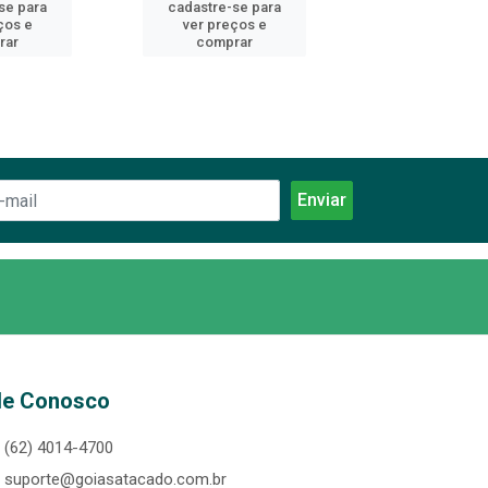
se para
cadastre-se para
cadastre-se 
ços e
ver preços e
ver preços
rar
comprar
comprar
le Conosco
(62) 4014-4700
suporte@goiasatacado.com.br