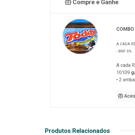
Compre e Ganhe
COMBO 
A CADA R$
- BNF 6%
A cada R
10109
g
• 2 emb
Aces
Produtos Relacionados