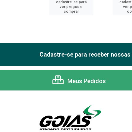
astre-se para
cadastre-se para
cadast
er preços e
ver preços e
ver 
comprar
comprar
co
Cadastre-se para receber nossas 
Meus Pedidos