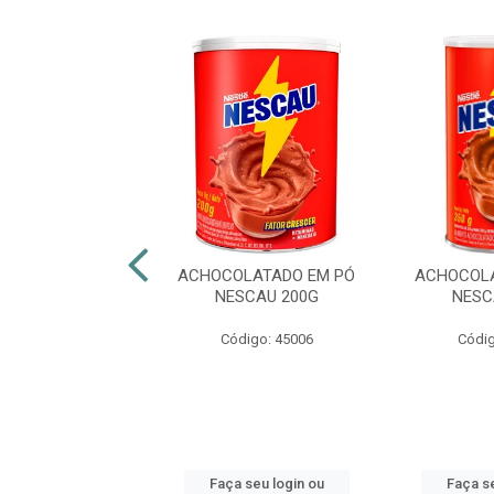
E E GANHE
LATADO EM PÓ
ACHOCOLATADO EM PÓ
ACHOCOLA
ODDY 750G
NESCAU 200G
NESC
digo: 41030
Código: 45006
Códig
 seu login ou
Faça seu login ou
Faça se