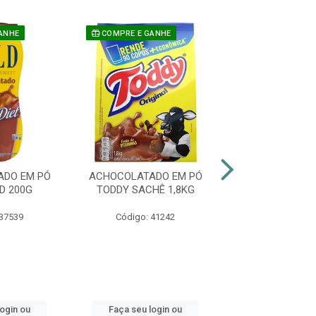
ANHE
COMPRE E GANHE
COMPRE E GAN
ADO EM PÓ
ACHOCOLATADO EM PÓ
ACHOCOLATAD
D 200G
TODDY SACHÊ 1,8KG
TODDY 75
 37539
Código: 41242
Código: 41
login ou
Faça seu login ou
Faça seu log