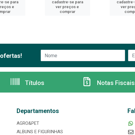
re-se para
cadastre-se para
cadastre-
preços e
ver preços e
ver pre
mprar
comprar
comp
ofertas!
Títulos
Notas Fiscais
Departamentos
Fa
AGRO&PET
ALBUNS E FIGURINHAS